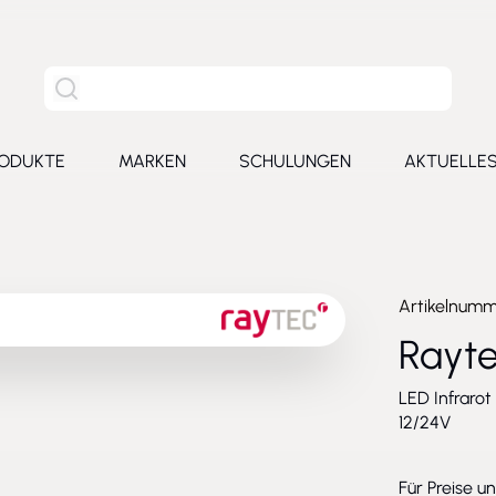
Site Suche
ODUKTE
MARKEN
SCHULUNGEN
AKTUELLE
for Leistungen
Toggle submenu for Produkte
Toggle submenu for Marken
Toggle submenu for Schu
Toggl
Artikelnum
Rayte
LED Infrarot
12/24V
Für Preise u