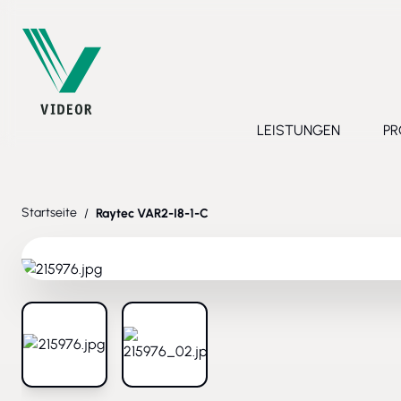
Direkt zum Inhalt
LEISTUNGEN
PR
Toggle submenu 
Startseite
/
Raytec VAR2-I8-1-C
View larger image
View larger image