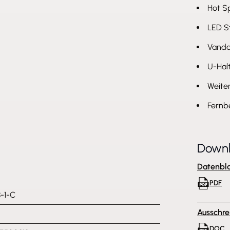
Hot Sp
LED S
Vanda
U-Hal
Weiter
Fernbe
Down
Datenbla
PDF
-1-C
Ausschre
DOC