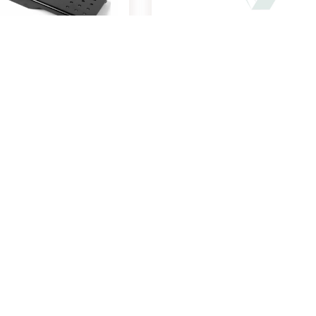
Raytec VAR-I8-LENS-8030
98094
Artikelnummer: 202757
Montage auf Schwenk-/
Diffusor Linse, 80H x 30V, für Raytec 
wei Raytec LED
ehr verfügbar
Für Preise und Verfügbarkeiten bitte
steht nicht mehr zur
einloggen
.