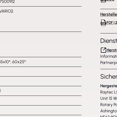
7500912
 VARIO2
Herstell
PDF | 
Diens
Herst
Informat
 35x10°, 60x25°
Partnerp
Siche
Hergeste
l
Raytec L
Unit 15 
Rotary P
Ashingto