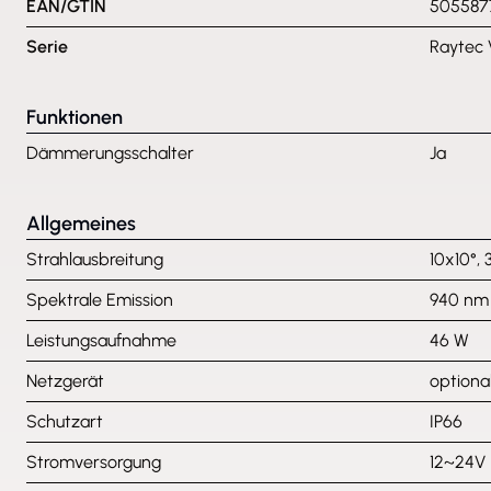
EAN/GTIN
505587
Serie
Raytec
Funktionen
Dämmerungsschalter
Ja
Allgemeines
Strahlausbreitung
10x10°,
Spektrale Emission
940 nm
Leistungsaufnahme
46 W
Netzgerät
optiona
Schutzart
IP66
Stromversorgung
12~24V