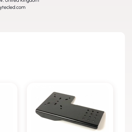
W, United Kingdom
ytecled.com
ENTFALLEN