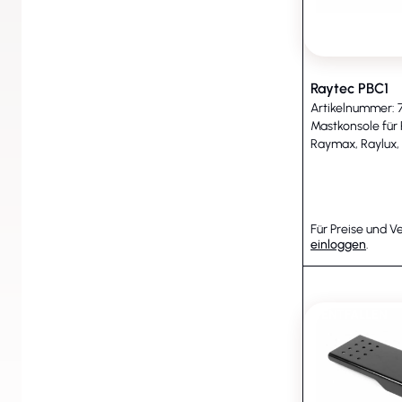
Raytec PBC1
Artikelnummer: 
Mastkonsole für
Raymax, Raylux,
Für Preise und V
einloggen
.
ENTFALLEN