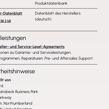
Produktdatenbank
er-Datenblatt
Datenblatt des Herstellers
(deutsch)
238.2 kB
tleistungen
eller- und Service-Level-Agreements
ionen zu Garantie- und Serviceleistungen,
rogrammen, Reparaturen, Pre- und Aftersales Support.
rheitshinweise
llt von
td.
Wansbeck Business Park
arkway
n, Northumberland