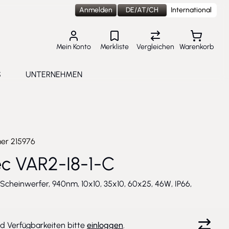
Anmelden
DE/AT/CH
International
Mein Konto
Merkliste
Vergleichen
Warenkorb
S
UNTERNEHMEN
lungen
e submenu for Aktuelles
Toggle submenu for Unternehmen
mer
215976
c VAR2-I8-1-C
 Scheinwerfer, 940nm, 10x10, 35x10, 60x25, 46W, IP66,
nd Verfügbarkeiten bitte
einloggen
.