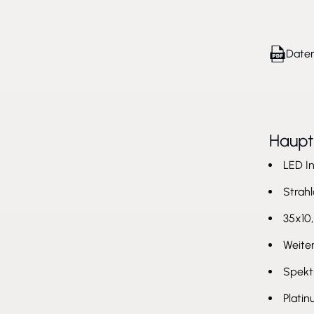
Daten
Haup
LED I
Strahl
35x10
Weiter
Spekt
Plati