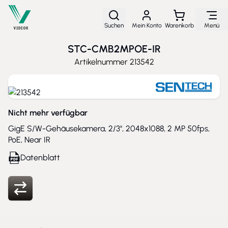
Direkt zum Inhalt
Suchen
Mein Konto
Warenkorb
Menü
STC-CMB2MPOE-IR
Artikelnummer
213542
Nicht mehr verfügbar
GigE S/W-Gehäusekamera, 2/3'', 2048x1088, 2 MP 50fps,
PoE, Near IR
Datenblatt