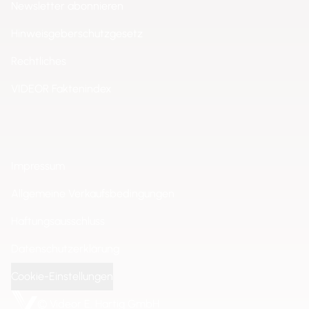
Newsletter abonnieren
Hinweisgeberschutzgesetz
Rechtliches
VIDEOR Faktenindex
Impressum
Allgemeine Verkaufsbedingungen
Haftungsausschluss
Datenschutzerklärung
Cookie-Einstellungen
© Videor E. Hartig GmbH