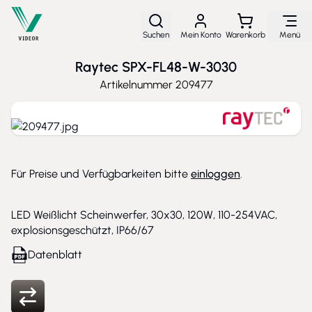
Direkt zum Inhalt
Suchen
Mein Konto
Warenkorb
Menü
Raytec SPX-FL48-W-3030
Artikelnummer
209477
Für Preise und Verfügbarkeiten bitte
einloggen
.
LED Weißlicht Scheinwerfer, 30x30, 120W, 110-254VAC,
explosionsgeschützt, IP66/67
Datenblatt