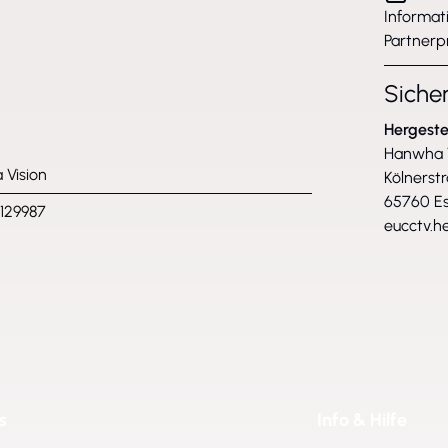
Informat
Partnerp
Siche
Hergeste
Hanwha V
Vision
Kölnerst
65760 Es
129987
eucctv.
s
Info & Hilfe