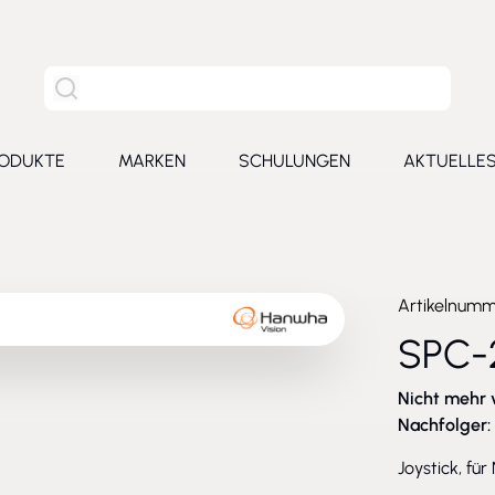
Site Suche
ODUKTE
MARKEN
SCHULUNGEN
AKTUELLE
for Leistungen
Toggle submenu for Produkte
Toggle submenu for Marken
Toggle submenu for Schu
Toggl
Artikelnum
SPC-
Nicht mehr 
Nachfolger:
Joystick, f