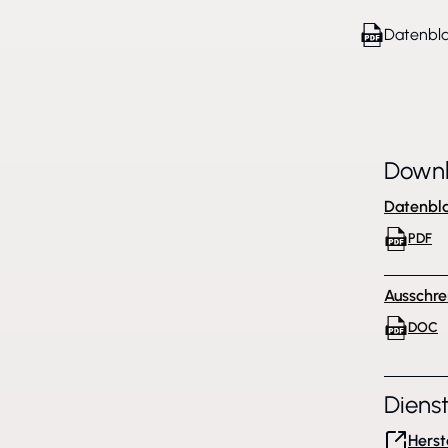
Datenbla
Down
Datenbla
PDF
Ausschre
DOC
Diens
Herst