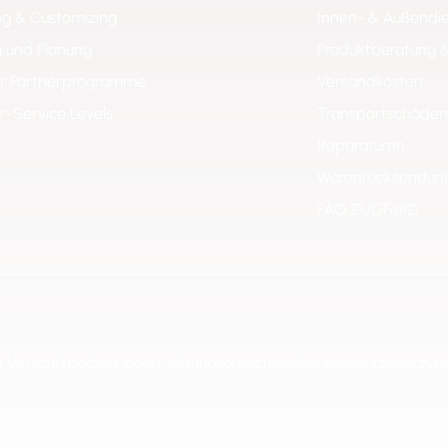
ng & Customizing
Innen- & Außendi
 und Planung
Produktberatung 
er Partnerprogramme
Versandkosten
er-Service Levels
Transportschäden
Reparaturen
Warenrücksendun
FAQ ZUGFeRD
e Verkaufsbedingungen
Haftungsausschluss
Datenschutzerklärun