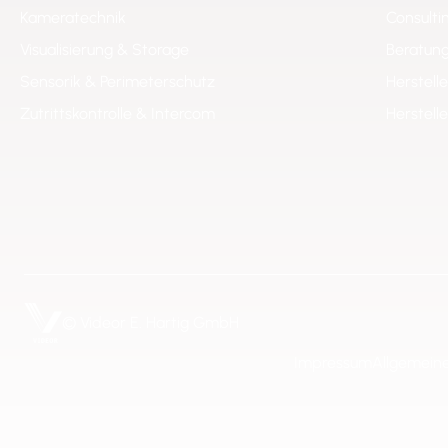
Kameratechnik
Consulti
Visualisierung & Storage
Beratung
Sensorik & Perimeterschutz
Herstell
Zutrittskontrolle & Intercom
Herstell
© Videor E. Hartig GmbH
Impressum
Allgemein