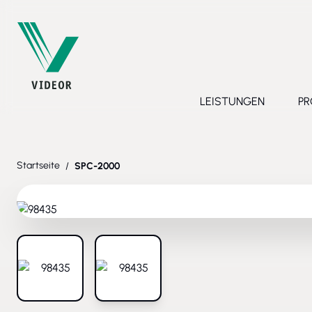
Direkt zum Inhalt
LEISTUNGEN
PR
Toggle submenu 
Startseite
/
SPC-2000
View larger image
View larger image