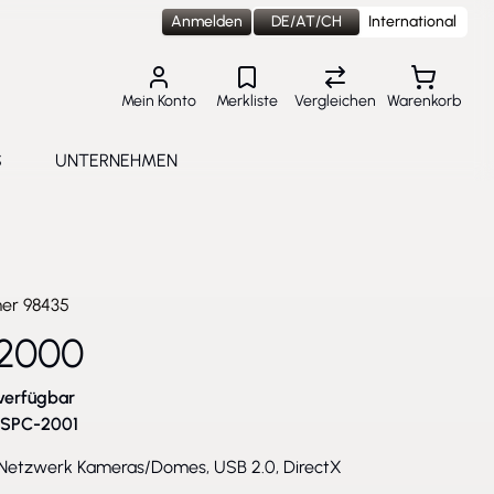
Anmelden
DE/AT/CH
International
Mein Konto
Merkliste
Vergleichen
Warenkorb
S
UNTERNEHMEN
lungen
e submenu for Aktuelles
Toggle submenu for Unternehmen
mer
98435
2000
verfügbar
SPC-2001
ür Netzwerk Kameras/Domes, USB 2.0, DirectX