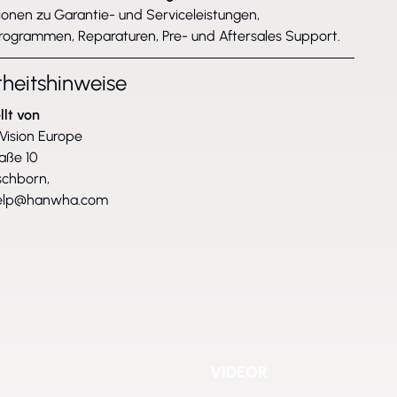
ionen zu Garantie- und Serviceleistungen,
rogrammen, Reparaturen, Pre- und Aftersales Support.
rheitshinweise
llt von
ision Europe
raße 10
chborn,
help@hanwha.com
VIDEOR