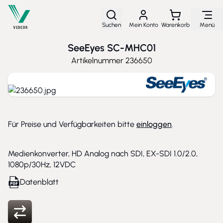
Direkt zum Inhalt
Suchen
Mein Konto
Warenkorb
Menü
SeeEyes SC-MHC01
Artikelnummer
236650
Für Preise und Verfügbarkeiten bitte
einloggen
.
Medienkonverter, HD Analog nach SDI, EX-SDI 1.0/2.0,
1080p/30Hz, 12VDC
Datenblatt