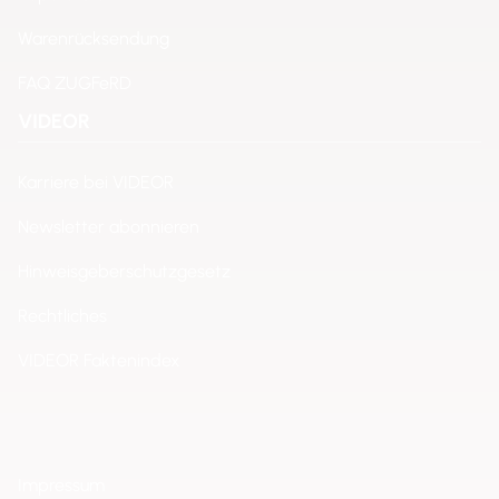
Warenrücksendung
FAQ ZUGFeRD
VIDEOR
Karriere bei VIDEOR
Newsletter abonnieren
Hinweisgeberschutzgesetz
Rechtliches
VIDEOR Faktenindex
Impressum