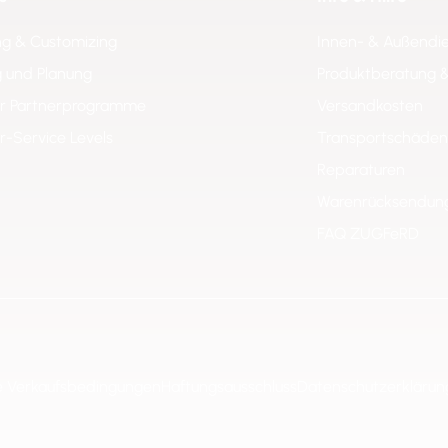
ng & Customizing
Innen- & Außendi
 und Planung
Produktberatung 
er Partnerprogramme
Versandkosten
er-Service Levels
Transportschäden
Reparaturen
Warenrücksendun
FAQ ZUGFeRD
e Verkaufsbedingungen
Haftungsausschluss
Datenschutzerklärun