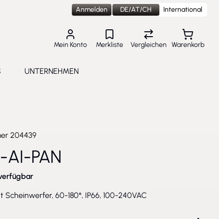
Anmelden
DE/AT/CH
International
Mein Konto
Merkliste
Vergleichen
Warenkorb
S
UNTERNEHMEN
lungen
e submenu for Aktuelles
Toggle submenu for Unternehmen
mer
204439
0-AI-PAN
verfügbar
t Scheinwerfer, 60-180°, IP66, 100-240VAC