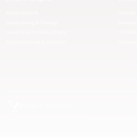
Kameratechnik
Consulti
Visualisierung & Storage
Beratung
Sensorik & Perimeterschutz
Herstell
Zutrittskontrolle & Intercom
Herstell
© Videor E. Hartig GmbH
Impressum
Allgemein