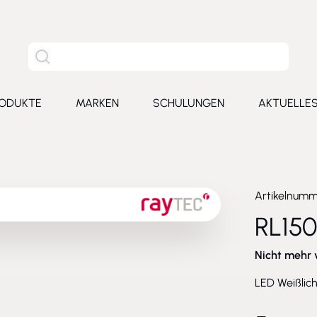
Site Suche
ODUKTE
MARKEN
SCHULUNGEN
AKTUELLE
for Leistungen
Toggle submenu for Produkte
Toggle submenu for Marken
Toggle submenu for Schu
Toggl
Artikelnum
RL15
Nicht mehr 
LED Weißlich