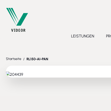
Direkt zum Inhalt
LEISTUNGEN
PR
Toggle submenu 
Startseite
/
RL150-AI-PAN