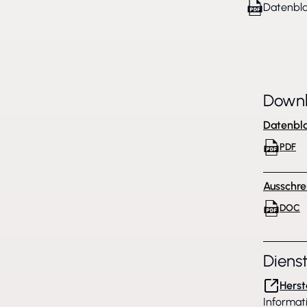
Datenbla
Down
Datenbla
PDF
Ausschre
DOC
Diens
Herst
Informat