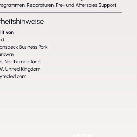
rogrammen, Reparaturen, Pre- und Aftersales Support.
rheitshinweise
llt von
td.
Wansbeck Business Park
arkway
n, Northumberland
W, United Kingdom
ytecled.com
VIDEOR