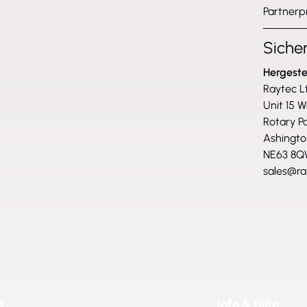
Partnerp
Siche
Hergeste
Raytec L
Unit 15 
Rotary P
Ashingto
NE63 8Q
sales@ra
s
Info & Hilfe