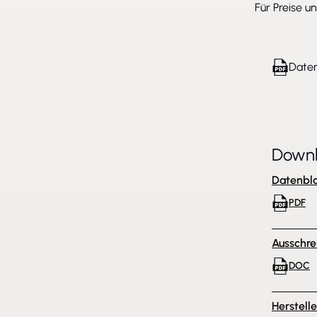
Für Preise u
Daten
Down
Datenbla
PDF
Ausschre
DOC
Herstell