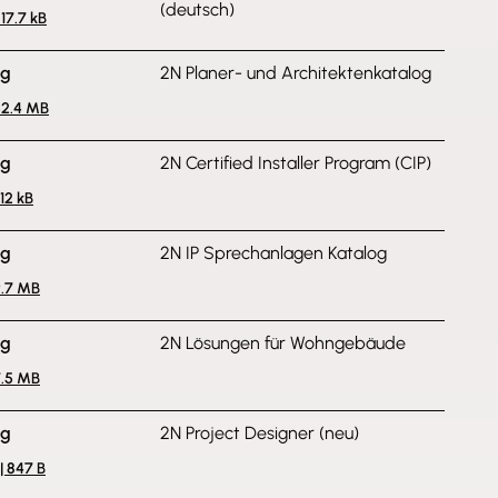
(deutsch)
817.7 kB
ng
2N Planer- und Architektenkatalog
52.4 MB
ng
2N Certified Installer Program (CIP)
312 kB
ng
2N IP Sprechanlagen Katalog
9.7 MB
ng
2N Lösungen für Wohngebäude
7.5 MB
ng
2N Project Designer (neu)
| 847 B