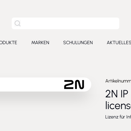
Site Suche
ODUKTE
MARKEN
SCHULUNGEN
AKTUELLE
for Leistungen
Toggle submenu for Produkte
Toggle submenu for Marken
Toggle submenu for Schu
Toggl
Artikelnum
2N IP
licen
Lizenz für I