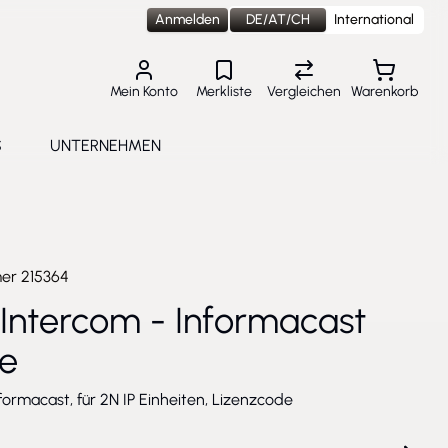
Anmelden
DE/AT/CH
International
Mein Konto
Merkliste
Vergleichen
Warenkorb
S
UNTERNEHMEN
lungen
e submenu for Aktuelles
Toggle submenu for Unternehmen
mer
215364
 Intercom - Informacast
se
nformacast, für 2N IP Einheiten, Lizenzcode