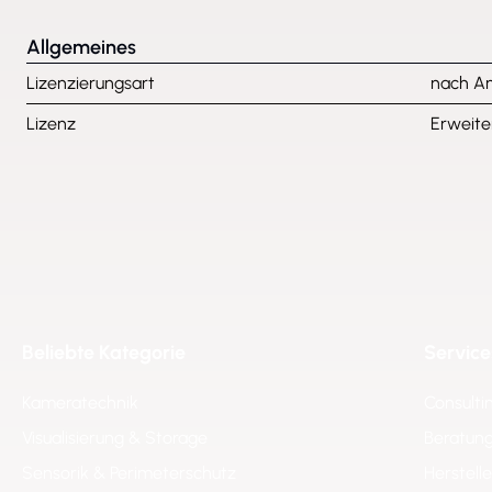
Allgemeines
Lizenzierungsart
nach An
Lizenz
Erweite
Beliebte Kategorie
Service
Kameratechnik
Consulti
Visualisierung & Storage
Beratung
Sensorik & Perimeterschutz
Herstell