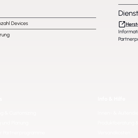
Diens
zahl Devices
Herst
Informat
rung
Partnerp
s
Info & Hilfe
ng & Customizing
Innen- & Außendi
 und Planung
Produktberatung 
er Partnerprogramme
Versandkosten