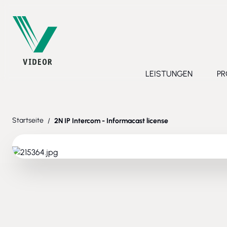
Direkt zum Inhalt
LEISTUNGEN
PR
Toggle submenu 
Startseite
/
2N IP Intercom - Informacast license