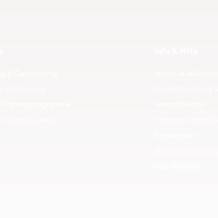
s
Info & Hilfe
ng & Customizing
Innen- & Außendi
 und Planung
Produktberatung 
er Partnerprogramme
Versandkosten
er-Service Levels
Transportschäden
Reparaturen
Warenrücksendun
FAQ ZUGFeRD