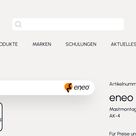
Site Suche
ODUKTE
MARKEN
SCHULUNGEN
AKTUELLE
for Leistungen
Toggle submenu for Produkte
Toggle submenu for Marken
Toggle submenu for Schu
Toggl
Artikelnum
eneo
Mastmontage
larger image
AK-4
Für Preise u