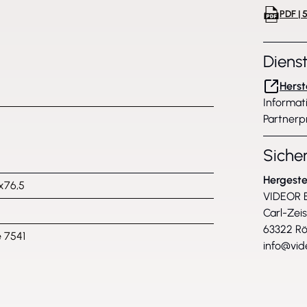
PDF | 5
Diens
Herst
Informat
Partnerp
Siche
Hergeste
x76,5
VIDEOR E
Carl-Zei
63322 R
 7541
info@vid