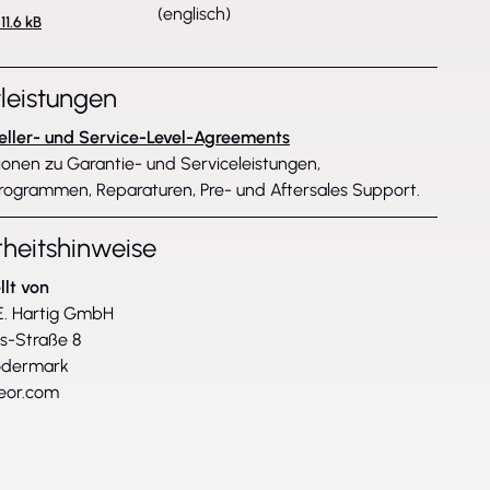
(englisch)
11.6 kB
tleistungen
eller- und Service-Level-Agreements
ionen zu Garantie- und Serviceleistungen,
rogrammen, Reparaturen, Pre- und Aftersales Support.
rheitshinweise
llt von
. Hartig GmbH
ss-Straße 8
ödermark
eor.com