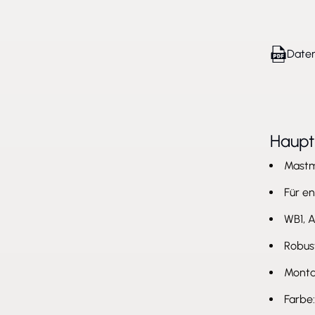
Daten
Haup
Mast
Für e
WB1, 
Robus
Monta
Farbe