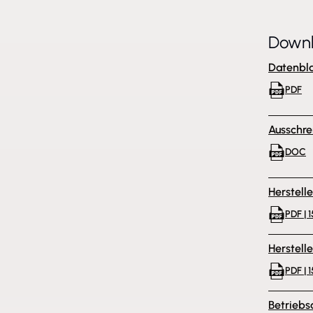
Down
Datenbla
PDF
Ausschre
DOC
Herstell
PDF | 1
Herstell
PDF | 1
Betriebs