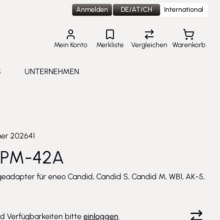
Anmelden
DE/AT/CH
International
Mein Konto
Merkliste
Vergleichen
Warenkorb
S
UNTERNEHMEN
lungen
e submenu for Aktuelles
Toggle submenu for Unternehmen
mer
202641
 PM-42A
adapter für eneo Candid, Candid S, Candid M, WB1, AK-5,
nd Verfügbarkeiten bitte
einloggen
.