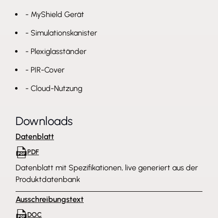
- MyShield Gerät
We need your consent to
- Simulationskanister
load the Youtube service!
- Plexiglasständer
This content is not permitted to load
- PIR-Cover
due to trackers that are not disclosed
to the visitor. The website owner
- Cloud-Nutzung
needs to setup the site with their CMP
to add this content to the list of
technologies used.
Downloads
Powered by
Usercentrics Consent
Management Platform
Datenblatt
PDF
Datenblatt mit Spezifikationen, live generiert aus der
Produktdatenbank
Ausschreibungstext
DOC