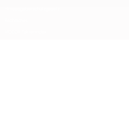
Hinweisgeberschutzgesetz
Rechtliches
VIDEOR Faktenindex
Impressum
Allgemeine Verkaufsbedingungen
Haftungsausschluss
Datenschutzerklärung
Cookie-Einstellungen
© Videor E. Hartig GmbH