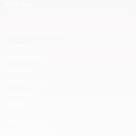
Info & Hilfe
Innen- & Außendienst
Produktberatung & Support
Versandkosten
Transportschäden
Reparaturen
Warenrücksendung
FAQ ZUGFeRD
VIDEOR
Karriere bei VIDEOR
Newsletter abonnieren