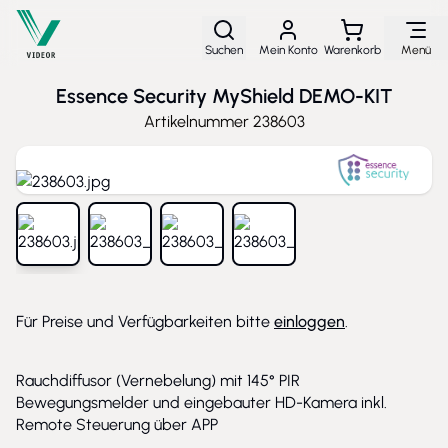
Direkt zum Inhalt
Suchen
Mein Konto
Warenkorb
Menü
Essence Security MyShield DEMO-KIT
Artikelnummer
238603
View larger image
View larger image
View larger image
View larger image
Für Preise und Verfügbarkeiten bitte
einloggen
.
Rauchdiffusor (Vernebelung) mit 145° PIR
Bewegungsmelder und eingebauter HD-Kamera inkl.
Remote Steuerung über APP