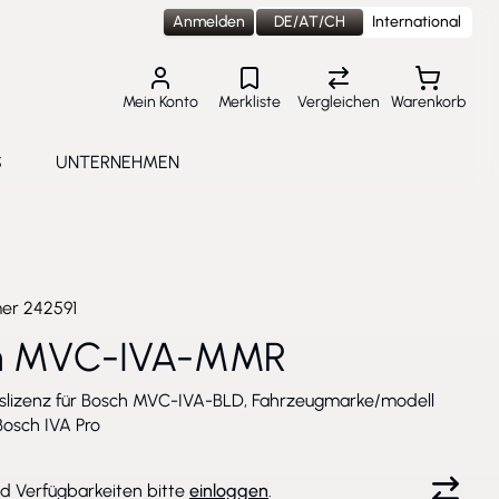
Anmelden
DE/AT/CH
International
Mein Konto
Merkliste
Vergleichen
Warenkorb
S
UNTERNEHMEN
lungen
e submenu for Aktuelles
Toggle submenu for Unternehmen
mer
242591
h MVC-IVA-MMR
slizenz für Bosch MVC-IVA-BLD, Fahrzeugmarke/modell
Bosch IVA Pro
nd Verfügbarkeiten bitte
einloggen
.