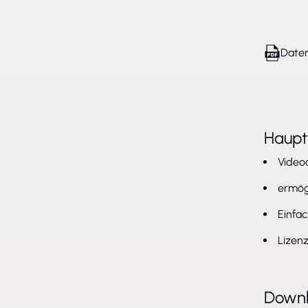
Daten
Haup
Video
ermögl
Einfac
Lizenz
Down