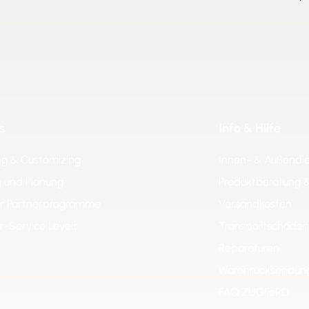
s
Info & Hilfe
ng & Customizing
Innen- & Außendi
 und Planung
Produktberatung 
er Partnerprogramme
Versandkosten
er-Service Levels
Transportschäden
Reparaturen
Warenrücksendun
FAQ ZUGFeRD