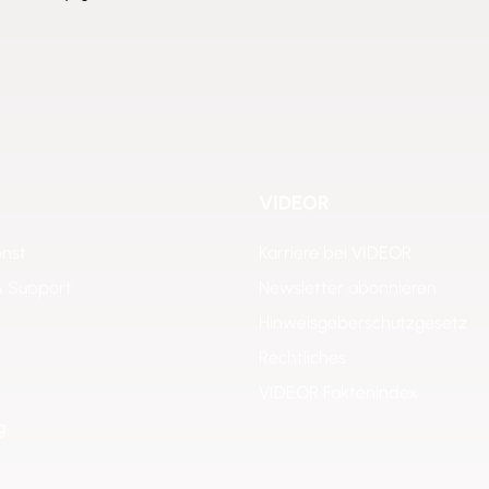
VIDEOR
enst
Karriere bei VIDEOR
& Support
Newsletter abonnieren
Hinweisgeberschutzgesetz
Rechtliches
VIDEOR Faktenindex
g