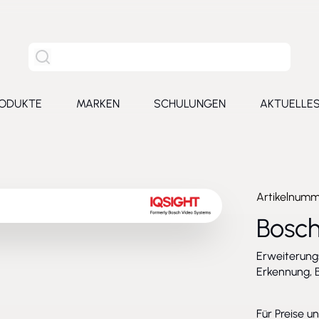
Site Suche
ODUKTE
MARKEN
SCHULUNGEN
AKTUELLE
for Leistungen
Toggle submenu for Produkte
Toggle submenu for Marken
Toggle submenu for Schu
Toggl
Artikelnum
Bosc
Erweiterung
Erkennung, 
Für Preise u