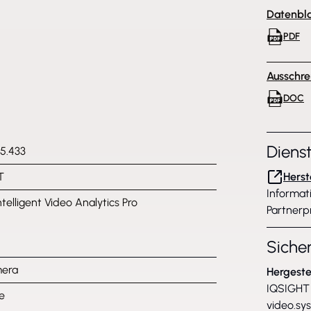
Datenbla
PDF
Ausschre
DOC
Diens
25.433
T
Herst
Informat
telligent Video Analytics Pro
Partnerp
Siche
mera
Hergeste
IQSIGHT 
e
video.sy