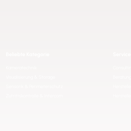
Beliebte Kategorie
Service
Kameratechnik
Consulti
Visualisierung & Storage
Beratung
Sensorik & Perimeterschutz
Herstell
Zutrittskontrolle & Intercom
Herstell