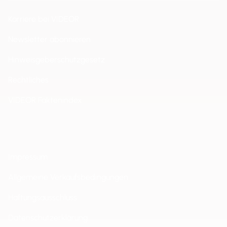
Karriere bei VIDEOR
Newsletter abonnieren
Hinweisgeberschutzgesetz
Rechtliches
VIDEOR Faktenindex
Impressum
Allgemeine Verkaufsbedingungen
Haftungsausschluss
Datenschutzerklärung