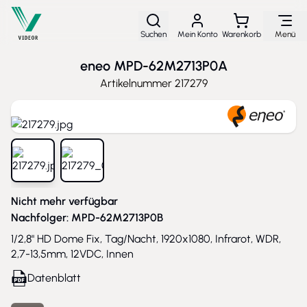
Direkt zum Inhalt
Suchen
Mein Konto
Warenkorb
Menü
eneo MPD-62M2713P0A
Artikelnummer
217279
View larger image
View larger image
Nicht mehr verfügbar
Nachfolger:
MPD-62M2713P0B
1/2,8" HD Dome Fix, Tag/Nacht, 1920x1080, Infrarot, WDR,
2,7-13,5mm, 12VDC, Innen
Datenblatt