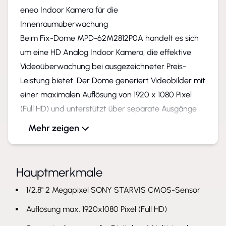
eneo Indoor Kamera für die
Innenraumüberwachung
Beim Fix-Dome MPD-62M2812P0A handelt es sich
um eine HD Analog Indoor Kamera, die effektive
Videoüberwachung bei ausgezeichneter Preis-
Leistung bietet. Der Dome generiert Videobilder mit
einer maximalen Auflösung von 1920 x 1080 Pixel
(Full HD) und unterstützt über separate Ausgänge
die anlogen Videosignale HD-TVI, AHD, CVI und
Mehr zeigen
Composite sowie die digitalen Signale EX-SDI, HD-
SDI. Das motorisierte Varifokalobjektiv (2,8–12mm)
vereinfacht den Installationsprozess ebenso wie
Hauptmerkmale
der 3-Achsen-Aufhängering der eneo Indoor
1/2,8" 2 Megapixel SONY STARVIS CMOS-Sensor
Kamera.
Automatische Bildoptimierung und
Auflösung max. 1920x1080 Pixel (Full HD)
Privatzonenschutz