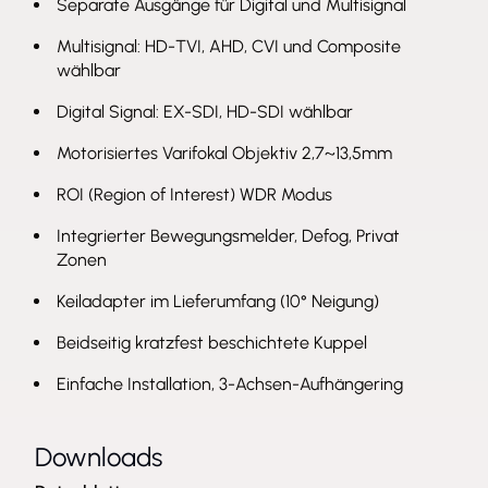
Separate Ausgänge für Digital und Multisignal
Problematische Lichtbedingungen kompensiert die
Multisignal: HD-TVI, AHD, CVI und Composite
HD Analog Indoor Kamera mittels
wählbar
Bildoptimierungsfunktionen wie WDR, BLC / HLC
Digital Signal: EX-SDI, HD-SDI wählbar
Gegenlichtkompensation und Defog (automatische
Bildkorrektur bei Nebel, Niesel, Smog). Um
Motorisiertes Varifokal Objektiv 2,7~13,5mm
Anwender bei der Einhaltung der EU-DSGVO zu
ROI (Region of Interest) WDR Modus
unterstützen, können sensible Bildbereiche per
Privatzonenmaskierung vor Einblick abgeschirmt
Integrierter Bewegungsmelder, Defog, Privat
Zonen
werden. Außerdem verfügt die eneo Indoor Kamera
zur Entlastung des Sicherheitspersonals über einen
Keiladapter im Lieferumfang (10° Neigung)
integrierten Bewegungsmelder.
Beidseitig kratzfest beschichtete Kuppel
DORI Distanzen
Einfache Installation, 3-Achsen-Aufhängering
Die optische Leistungsfähigkeit der eneo Indoor
Kamera ist in den DORI-Werten dokumentiert:
Wahrnehmen (25 px/m) auf 47 bis 128m,
Downloads
Beobachten (62 px/m) auf 18 bis 52m, Erkennen (125