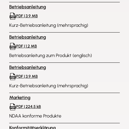
Überwachung rund um die Uhr ausgestattet.
Betriebsanleitung
PDF | 3.9 MB
Kurz-Betriebsanleitung (mehrsprachig)
Betriebsanleitung
PDF | 1.2 MB
Betriebsanleitung zum Produkt (englisch)
Betriebsanleitung
PDF | 3.9 MB
Kurz-Betriebsanleitung (mehrsprachig)
Marketing
PDF | 224.5 kB
NDAA konforme Produkte
Konformitätserklärung