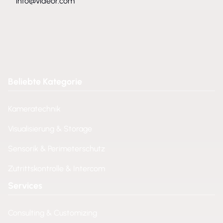
info@videor.com
Beliebte Kategorie
Kameratechnik
Visualisierung & Storage
Sensorik & Perimeterschutz
Zutrittskontrolle & Intercom
Services
Consulting & Customizing