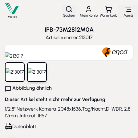
Direkt zum Inhalt
Suchen
Mein Konto
Warenkorb
Menü
IPB-73M2812M0A
Artikelnummer
213017
View larger image
View larger image
Abbildung ähnlich
Dieser Artikel steht nicht mehr zur Verfügung
1/2.8" Netzwerk Kamera, 2048x1536,Tag/Nacht,D-WDR, 2,8-
12mm, Infrarot, IP67
Datenblatt