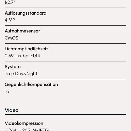
1/2,7"
Auflösungsstandard
4 MP
Aufnahmesensor
CMOS
Lichtempfindlichkeit
0,59 Lux bei F1,44
System
True Day&Night
Gegenlichtkompensation
Ja
Video
Videokompression
H.264, H.265, M-JPEG