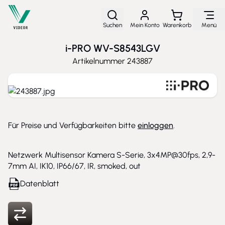
Direkt zum Inhalt
Suchen
Mein Konto
Warenkorb
Menü
i-PRO WV-S8543LGV
Artikelnummer
243887
Für Preise und Verfügbarkeiten bitte
einloggen
.
Netzwerk Multisensor Kamera S-Serie, 3x4MP@30fps, 2,9-
7mm AI, IK10, IP66/67, IR, smoked, out
Datenblatt