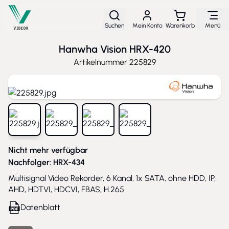
Direkt zum Inhalt
Suchen
Mein Konto
Warenkorb
Menü
Hanwha Vision HRX-420
Artikelnummer
225829
View larger image
View larger image
View larger image
View larger image
Nicht mehr verfügbar
Nachfolger:
HRX-434
Multisignal Video Rekorder, 6 Kanal, 1x SATA, ohne HDD, IP,
AHD, HDTVI, HDCVI, FBAS, H.265
Datenblatt