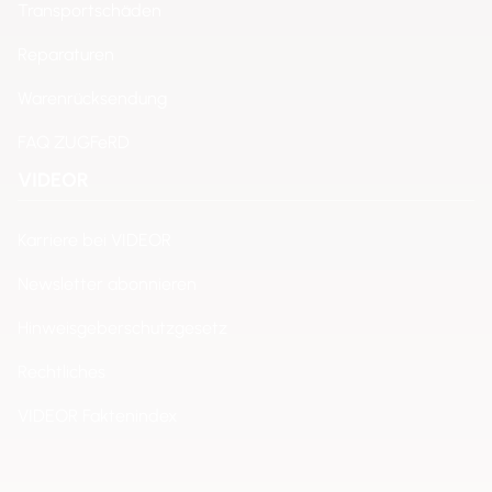
Transportschäden
Reparaturen
Warenrücksendung
FAQ ZUGFeRD
VIDEOR
Karriere bei VIDEOR
Newsletter abonnieren
Hinweisgeberschutzgesetz
Rechtliches
VIDEOR Faktenindex