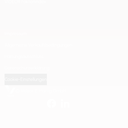
VIDEOR Faktenindex
Impressum
Allgemeine Verkaufsbedingungen
Haftungsausschluss
Datenschutzerklärung
Cookie-Einstellungen
© Videor E. Hartig GmbH