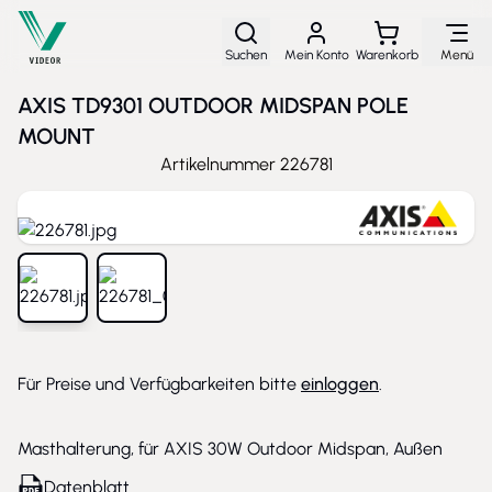
Direkt zum Inhalt
Suchen
Mein Konto
Warenkorb
Menü
AXIS TD9301 OUTDOOR MIDSPAN POLE
MOUNT
Artikelnummer
226781
View larger image
View larger image
Für Preise und Verfügbarkeiten bitte
einloggen
.
Masthalterung, für AXIS 30W Outdoor Midspan, Außen
Datenblatt