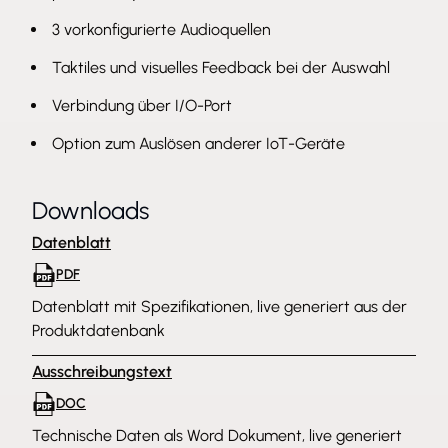
Symbole zum Erhöhen und Verringern der
3 vorkonfigurierte Audioquellen
Lautstärke sowie zum Stummschalten. Mit drei
zusätzlichen Tasten kann das Personal vor Ort
Taktiles und visuelles Feedback bei der Auswahl
vorkonfigurierte Audioquellen – wie
Verbindung über I/O-Port
Hintergrundmusik oder TV – auswählen oder
Option zum Auslösen anderer IoT-Geräte
Aktionen auf anderen IoT-Geräten auslösen. So
kann das Personal beispielsweise eine Tür effizient
entriegeln oder eine voraufgezeichnete Ansage
Downloads
abspielen – unsere offene Plattform bietet
Datenblatt
unbegrenzte Möglichkeiten für smartere
PDF
Arbeitsabläufe. Außerdem lässt sich dieses Gerät
Datenblatt mit Spezifikationen, live generiert aus der
einfach bedienen. Das taktile Feedback bestätigt
Produktdatenbank
den Tastendruck und eine Hintergrundbeleuchtung
zeigt die aktive Audioquelle und einen aktiven
Ausschreibungstext
Stummschaltungsstatus an.
DOC
Sicherheit in der Zentrale
Technische Daten als Word Dokument, live generiert