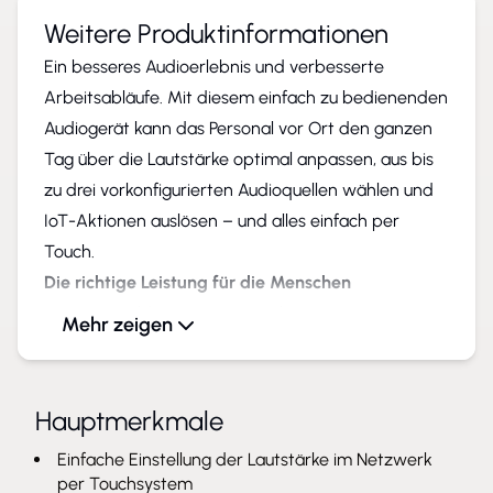
Weitere Produktinformationen
Ein besseres Audioerlebnis und verbesserte
Arbeitsabläufe. Mit diesem einfach zu bedienenden
Audiogerät kann das Personal vor Ort den ganzen
Tag über die Lautstärke optimal anpassen, aus bis
zu drei vorkonfigurierten Audioquellen wählen und
IoT-Aktionen auslösen – und alles einfach per
Touch.
Die richtige Leistung für die Menschen
Keine Anmeldung. Keine Zwischengeräte. Kein
Mehr zeigen
Stress. Zur schnellen Anpassung der Lautstärke
oder der Audioquelle einer Zone in
Einzelhandelsgeschäften, Lagerhäusern, Schulen
Hauptmerkmale
und anderen Umgebungen, in denen sich der
Einfache Einstellung der Lautstärke im Netzwerk
Lärmpegel und die Belegung häufig ändern. Klare
per Touchsystem