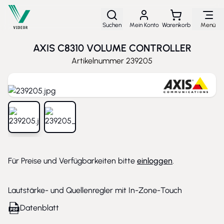
Direkt zum Inhalt
Suchen
Mein Konto
Warenkorb
Menü
AXIS C8310 VOLUME CONTROLLER
Artikelnummer
239205
View larger image
View larger image
Für Preise und Verfügbarkeiten bitte
einloggen
.
Lautstärke- und Quellenregler mit In-Zone-Touch
Datenblatt