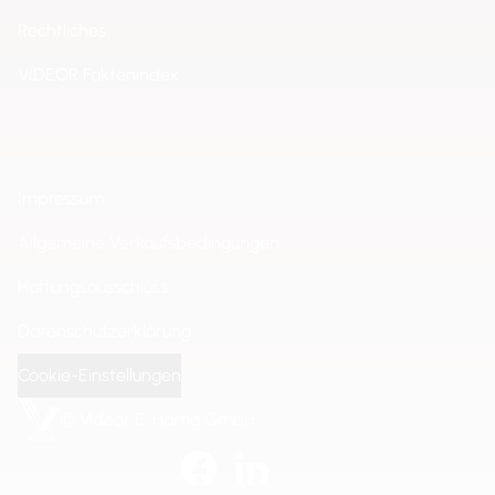
Rechtliches
VIDEOR Faktenindex
Impressum
Allgemeine Verkaufsbedingungen
Haftungsausschluss
Datenschutzerklärung
Cookie-Einstellungen
© Videor E. Hartig GmbH