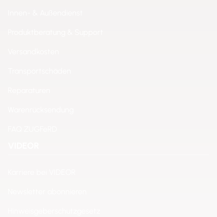
Innen- & Außendienst
Produktberatung & Support
Versandkosten
Transportschäden
Reparaturen
Warenrücksendung
FAQ ZUGFeRD
VIDEOR
Karriere bei VIDEOR
Newsletter abonnieren
Hinweisgeberschutzgesetz