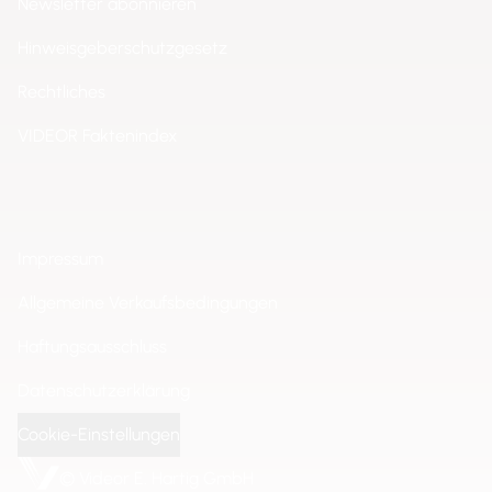
Newsletter abonnieren
Hinweisgeberschutzgesetz
Rechtliches
VIDEOR Faktenindex
Impressum
Allgemeine Verkaufsbedingungen
Haftungsausschluss
Datenschutzerklärung
Cookie-Einstellungen
© Videor E. Hartig GmbH