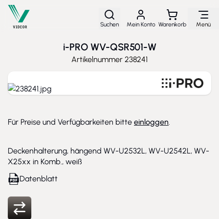
Direkt zum Inhalt
Suchen
Mein Konto
Warenkorb
Menü
i-PRO WV-QSR501-W
Artikelnummer
238241
Für Preise und Verfügbarkeiten bitte
einloggen
.
Deckenhalterung, hängend WV-U2532L, WV-U2542L, WV-
X25xx in Komb., weiß
Datenblatt