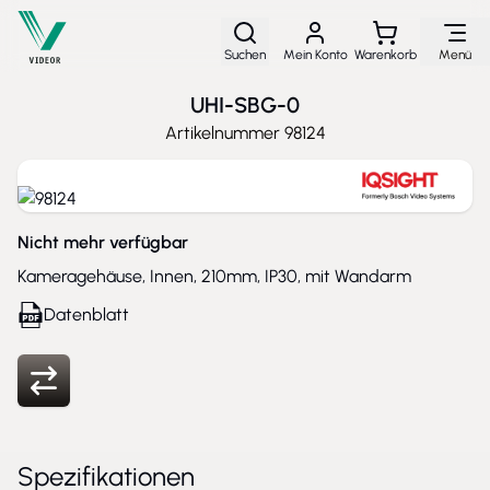
Direkt zum Inhalt
Suchen
Mein Konto
Warenkorb
Menü
UHI-SBG-0
Artikelnummer
98124
Nicht mehr verfügbar
Kameragehäuse, Innen, 210mm, IP30, mit Wandarm
Datenblatt
Spezifikationen