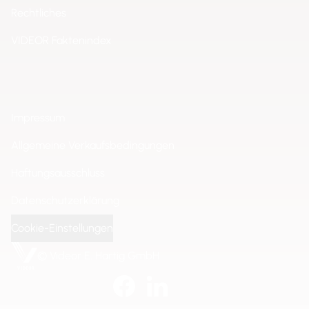
Rechtliches
VIDEOR Faktenindex
Impressum
Allgemeine Verkaufsbedingungen
Haftungsausschluss
Datenschutzerklärung
Cookie-Einstellungen
© Videor E. Hartig GmbH