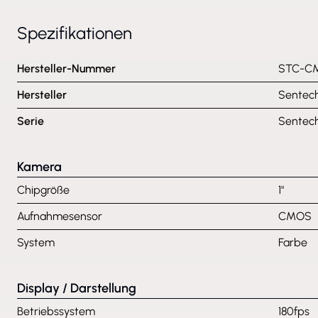
Spezifikationen
Hersteller-Nummer
STC-C
Hersteller
Sentec
Serie
Sentec
Kamera
Chipgröße
1"
Aufnahmesensor
CMOS
System
Farbe
Display / Darstellung
Betriebssystem
180fps