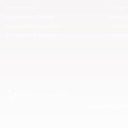
Kameratechnik
Consulti
Visualisierung & Storage
Beratung
Sensorik & Perimeterschutz
Herstell
Zutrittskontrolle & Intercom
Herstell
© Videor E. Hartig GmbH
Impressum
Allgemein