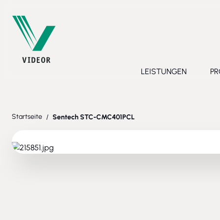
Direkt zum Inhalt
LEISTUNGEN
PR
Toggle submenu 
Startseite
/
Sentech STC-CMC401PCL