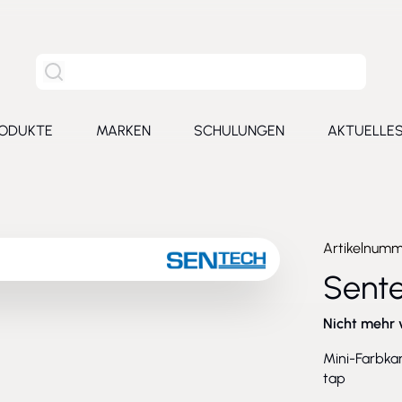
Site Suche
ODUKTE
MARKEN
SCHULUNGEN
AKTUELLE
for Leistungen
Toggle submenu for Produkte
Toggle submenu for Marken
Toggle submenu for Schu
Toggl
Artikelnum
Sent
Nicht mehr 
Mini-Farbka
tap