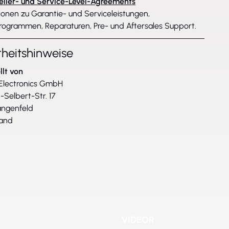
eller- und Service-Level-Agreements
ionen zu Garantie- und Serviceleistungen,
rogrammen, Reparaturen, Pre- und Aftersales Support.
rheitshinweise
llt von
lectronics GmbH
-Selbert-Str. 17
angenfeld
land
VIDEOR