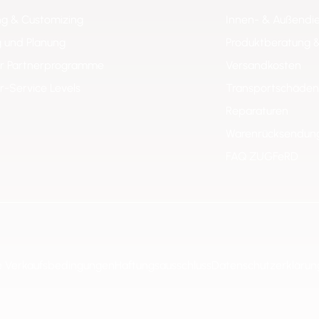
ng & Customizing
Innen- & Außendi
 und Planung
Produktberatung 
er Partnerprogramme
Versandkosten
er-Service Levels
Transportschäden
Reparaturen
Warenrücksendun
FAQ ZUGFeRD
e Verkaufsbedingungen
Haftungsausschluss
Datenschutzerklärun