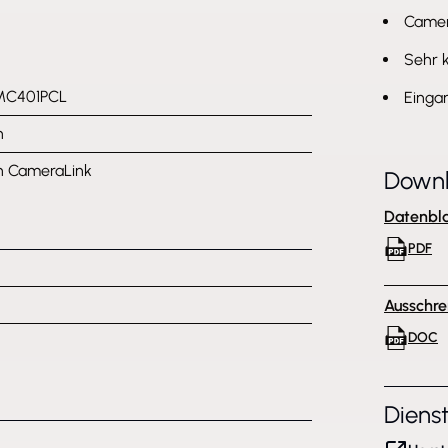
Camera
Sehr 
MC401PCL
Einga
h
h CameraLink
Down
Datenbla
PDF
Ausschre
DOC
Diens