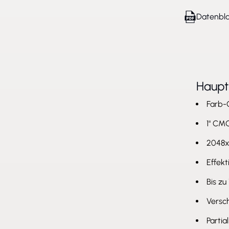
Datenbla
Haup
Farb-
1" CM
2048x
Effekt
Bis zu
Versc
Parti