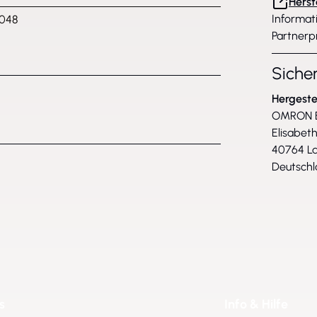
Herst
Informat
048
Partnerp
Siche
Hergeste
OMRON E
Elisabeth
40764 L
Deutsch
s
Info & Hilfe