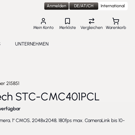
Anmelden
DE/AT/CH
International
Mein Konto
Merkliste
Vergleichen
Warenkorb
S
UNTERNEHMEN
lungen
e submenu for Aktuelles
Toggle submenu for Unternehmen
mer
215851
ech STC-CMC401PCL
verfügbar
mera, 1" CMOS, 2048x2048, 180fps max. CameraLink bis 10-