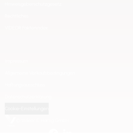
Hinweisgeberschutzgesetz
Rechtliches
VIDEOR Faktenindex
Impressum
Allgemeine Verkaufsbedingungen
Haftungsausschluss
Datenschutzerklärung
Cookie-Einstellungen
© Videor E. Hartig GmbH