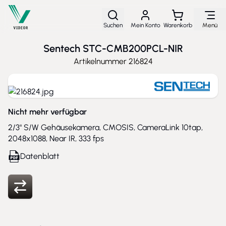
Direkt zum Inhalt
Suchen
Mein Konto
Warenkorb
Menü
Sentech STC-CMB200PCL-NIR
Artikelnummer
216824
Nicht mehr verfügbar
2/3" S/W Gehäusekamera, CMOSIS, CameraLink 10tap,
2048x1088, Near IR, 333 fps
Datenblatt