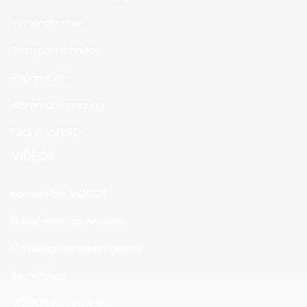
Versandkosten
Transportschäden
Reparaturen
Warenrücksendung
FAQ ZUGFeRD
VIDEOR
Karriere bei VIDEOR
Newsletter abonnieren
Hinweisgeberschutzgesetz
Rechtliches
VIDEOR Faktenindex