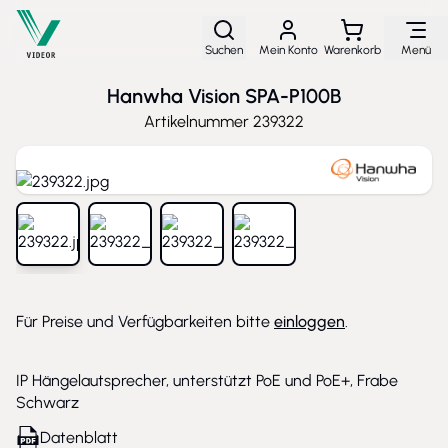
Direkt zum Inhalt
Suchen
Mein Konto
Warenkorb
Menü
Hanwha Vision SPA-P100B
Artikelnummer
239322
View larger image
View larger image
View larger image
View larger image
Für Preise und Verfügbarkeiten bitte
einloggen
.
IP Hängelautsprecher, unterstützt PoE und PoE+, Frabe
Schwarz
Datenblatt