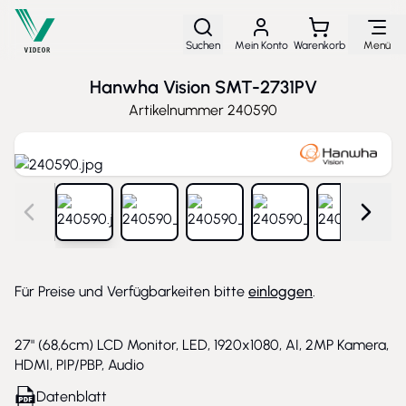
Direkt zum Inhalt
Suchen
Mein Konto
Warenkorb
Menü
Hanwha Vision SMT-2731PV
Artikelnummer
240590
View larger image
View larger image
View larger image
View larger image
View larg
Für Preise und Verfügbarkeiten bitte
einloggen
.
27" (68,6cm) LCD Monitor, LED, 1920x1080, AI, 2MP Kamera,
HDMI, PIP/PBP, Audio
Datenblatt