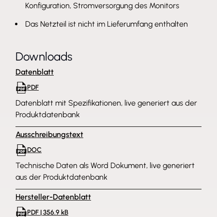
Konfiguration, Stromversorgung des Monitors
angezeigt werden.Zwei Monitorgrößen mit
schlankem und elegantem Design, das sich gut in
Das Netzteil ist nicht im Lieferumfang enthalten
die Inneneinrichtung Marketing und Überwachung
können auf den AI PVMs über Bild-für-Bild- und
Downloads
Bild-in-Bild-Einstellungen gleichzeitig angezeigt
Datenblatt
werden.Zwei Monitorgrößen mit schlankem und
PDF
elegantem Design, das sich gut in die
Datenblatt mit Spezifikationen, live generiert aus der
Inneneinrichtung einfügt.
Produktdatenbank
Ausschreibungstext
DOC
Technische Daten als Word Dokument, live generiert
aus der Produktdatenbank
Hersteller-Datenblatt
PDF | 356.9 kB