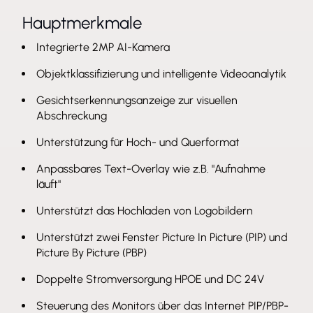
ermöglicht eine schnelle forensische Suche zur
Hauptmerkmale
Unterstützung von Ermittlungen und reduziert
Integrierte 2MP AI-Kamera
gleichzeitig Fehlalarme, um die Effizienz des
Sicherheitsteams zu verbessern.Analysen zur
Objektklassifizierung und intelligente Videoanalytik
Personenzählung und zum
Gesichtserkennungsanzeige zur visuellen
Warteschlangenmanagement bieten wertvolle
Abschreckung
Einblicke zur Verbesserung des Einkaufserlebnisses,
Unterstützung für Hoch- und Querformat
indem sie dem Management helfen, Personalpläne
Anpassbares Text-Overlay wie z.B. "Aufnahme
zu erstellen und Stoßzeiten vorherzusagen.Die
läuft"
Monitore können so eingestellt werden, dass sie
sowohl im Hoch- als auch im Querformat angezeigt
Unterstützt das Hochladen von Logobildern
werden können, wobei dieselbe Ansicht in der
Unterstützt zwei Fenster Picture In Picture (PIP) und
richtigen Ausrichtung überwacht und aufgezeichnet
Picture By Picture (PBP)
wird - für ultimative Flexibilität.Marketing und
Doppelte Stromversorgung HPOE und DC 24V
Überwachung können auf den AI PVMs über Bild-
Steuerung des Monitors über das Internet PIP/PBP-
für-Bild- und Bild-in-Bild-Einstellungen gleichzeitig