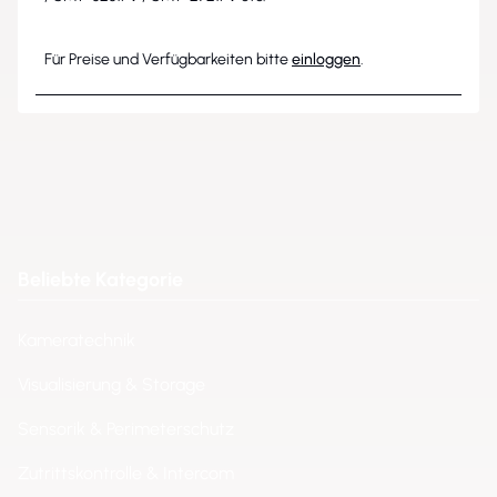
Für Preise und Verfügbarkeiten bitte
einloggen
.
Beliebte Kategorie
Kameratechnik
Visualisierung & Storage
Sensorik & Perimeterschutz
Zutrittskontrolle & Intercom