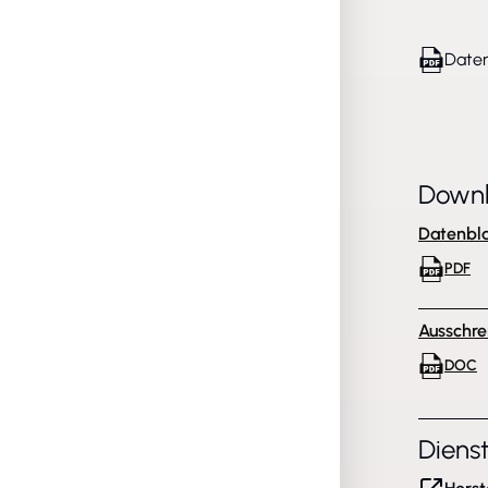
Daten
Down
Datenbla
PDF
Ausschre
DOC
Diens