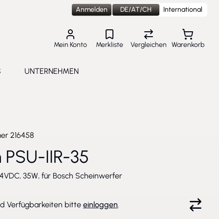
Anmelden
DE/AT/CH
International
Mein Konto
Merkliste
Vergleichen
Warenkorb
S
UNTERNEHMEN
lungen
e submenu for Aktuelles
Toggle submenu for Unternehmen
mer
216458
 PSU-IIR-35
24VDC, 35W, für Bosch Scheinwerfer
nd Verfügbarkeiten bitte
einloggen
.