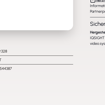
Herst
Informat
Partnerp
Siche
Hergeste
IQSIGHT 
video.sy
9.328
T
2544387