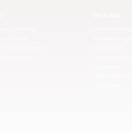
s
Info & Hilfe
ng & Customizing
Innen- & Außendi
 und Planung
Produktberatung 
er Partnerprogramme
Versandkosten
er-Service Levels
Transportschäden
Reparaturen
Warenrücksendun
FAQ ZUGFeRD
e Verkaufsbedingungen
Haftungsausschluss
Datenschutzerklärun