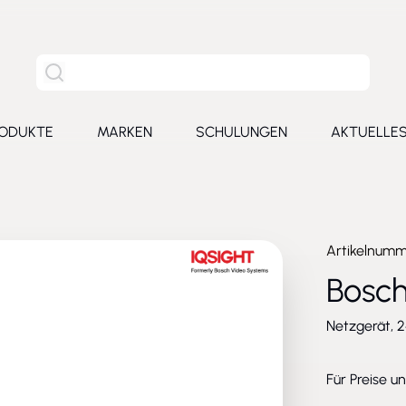
Site Suche
ODUKTE
MARKEN
SCHULUNGEN
AKTUELLE
for Leistungen
Toggle submenu for Produkte
Toggle submenu for Marken
Toggle submenu for Schu
Toggl
Artikelnum
Bosch
Netzgerät, 
Für Preise u