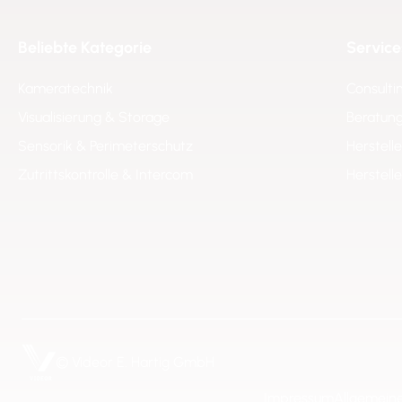
Beliebte Kategorie
Service
Kameratechnik
Consulti
Visualisierung & Storage
Beratung
Sensorik & Perimeterschutz
Herstell
Zutrittskontrolle & Intercom
Herstell
© Videor E. Hartig GmbH
Impressum
Allgemein