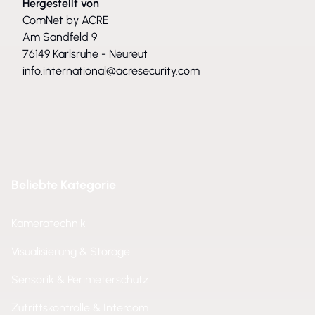
Hergestellt von
ComNet by ACRE
Am Sandfeld 9
76149 Karlsruhe - Neureut
info.international@acresecurity.com
Beliebte Kategorie
Kameratechnik
Visualisierung & Storage
Sensorik & Perimeterschutz
Zutrittskontrolle & Intercom