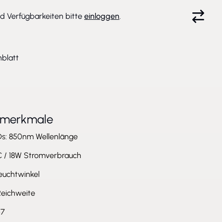
nd Verfügbarkeiten bitte
einloggen
.
blatt
tmerkmale
Ds: 850nm Wellenlänge
 / 18W Stromverbrauch
euchtwinkel
eichweite
67