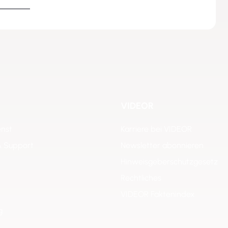
VIDEOR
enst
Karriere bei VIDEOR
& Support
Newsletter abonnieren
Hinweisgeberschutzgesetz
Rechtliches
VIDEOR Faktenindex
g