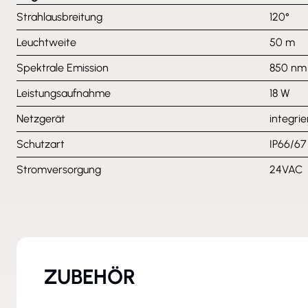
Strahlausbreitung
120°
Leuchtweite
50 m
Spektrale Emission
850 nm
Leistungsaufnahme
18 W
Netzgerät
integrie
Schutzart
IP66/67
Stromversorgung
24VAC
ZUBEHÖR