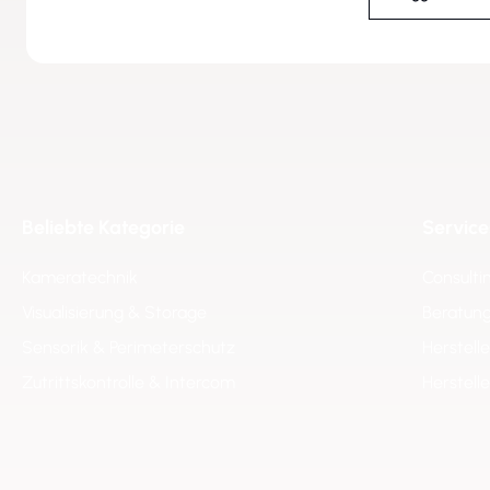
Beliebte Kategorie
Service
Kameratechnik
Consulti
Visualisierung & Storage
Beratung
Sensorik & Perimeterschutz
Herstell
Zutrittskontrolle & Intercom
Herstell