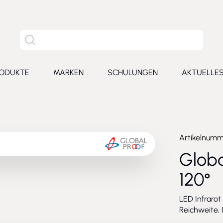
Site Suche
ODUKTE
MARKEN
SCHULUNGEN
AKTUELLE
for Leistungen
Toggle submenu for Produkte
Toggle submenu for Marken
Toggle submenu for Schu
Toggl
Artikelnum
Globa
120°
LED Infraro
Reichweite, 