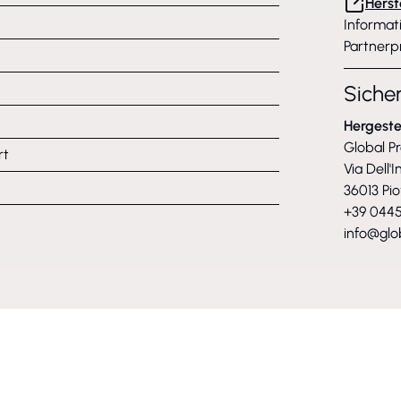
Herst
Informat
Partnerp
Siche
Hergeste
Global Pr
rt
Via Dell'I
36013 Pio
+39 0445
info@glob