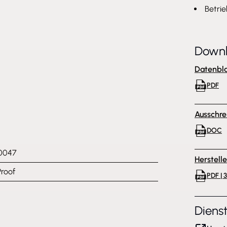
Betri
Down
Datenbla
PDF
Ausschre
DOC
0047
Herstell
Proof
PDF | 
Diens