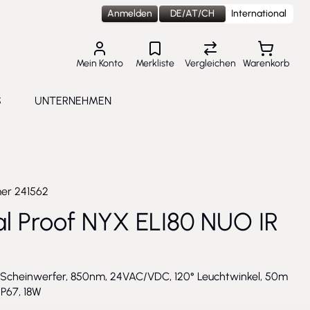
Anmelden
DE/AT/CH
International
Mein Konto
Merkliste
Vergleichen
Warenkorb
S
UNTERNEHMEN
lungen
e submenu for Aktuelles
Toggle submenu for Unternehmen
mer
241562
l Proof NYX ELI80 NUO IR
t Scheinwerfer, 850nm, 24VAC/VDC, 120° Leuchtwinkel, 50m
IP67, 18W