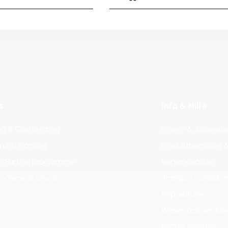
s
Info & Hilfe
ng & Customizing
Innen- & Außendi
 und Planung
Produktberatung 
er Partnerprogramme
Versandkosten
er-Service Levels
Transportschäden
Reparaturen
Warenrücksendun
FAQ ZUGFeRD