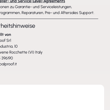
eller- und Service-Level-Agreements
ionen zu Garantie- und Serviceleistungen,
rogrammen, Reparaturen, Pre- und Aftersales Support.
rheitshinweise
llt von
oof Srl
ndustria, 10
vene Rocchette (VI) Italy
 396190
alproof.it