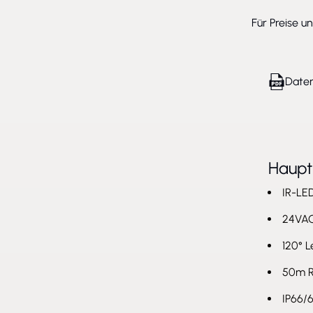
Für Preise u
Daten
Haup
IR-LE
24VAC
120° L
50m R
IP66/