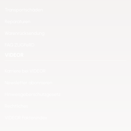
Transportschäden
Reparaturen
Warenrücksendung
FAQ ZUGFeRD
VIDEOR
Karriere bei VIDEOR
Newsletter abonnieren
Hinweisgeberschutzgesetz
Rechtliches
VIDEOR Faktenindex