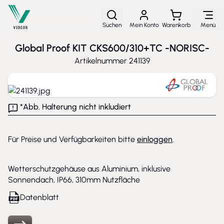
Direkt zum Inhalt
Suchen
Mein Konto
Warenkorb
Menü
Global Proof KIT CKS600/310+TC -NORISC-
Artikelnummer
241139
*Abb. Halterung nicht inkludiert
Für Preise und Verfügbarkeiten bitte
einloggen
.
Wetterschutzgehäuse aus Aluminium, inklusive
Sonnendach, IP66, 310mm Nutzfläche
Datenblatt