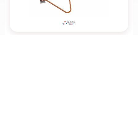
Global Proof RS600/B
Artikelnummer: 241150
24VAC Heizungs Set für CKS600
Für Preise und Verfügbarkeiten bitte
einloggen
.