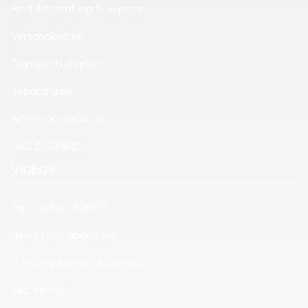
Produktberatung & Support
Versandkosten
Transportschäden
Reparaturen
Warenrücksendung
FAQ ZUGFeRD
VIDEOR
Karriere bei VIDEOR
Newsletter abonnieren
Hinweisgeberschutzgesetz
Rechtliches