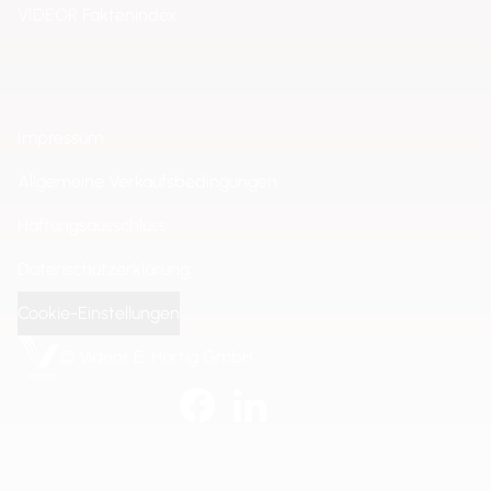
VIDEOR Faktenindex
Impressum
Allgemeine Verkaufsbedingungen
Haftungsausschluss
Datenschutzerklärung
Cookie-Einstellungen
© Videor E. Hartig GmbH