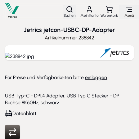
Direkt zum Inhalt
Suchen
Mein Konto
Warenkorb
Menü
Jetrics jetcon-USBC-DP-Adapter
Artikelnummer
238842
Für Preise und Verfügbarkeiten bitte
einloggen
.
USB Typ-C - DP1.4 Adapter, USB Typ C Stecker - DP
Buchse 8K60Hz, schwarz
Datenblatt