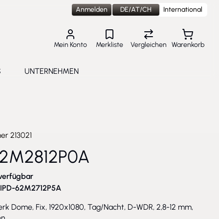
Anmelden
DE/AT/CH
International
Mein Konto
Merkliste
Vergleichen
Warenkorb
S
UNTERNEHMEN
lungen
e submenu for Aktuelles
Toggle submenu for Unternehmen
mer
213021
62M2812P0A
verfügbar
IPD-62M2712P5A
erk Dome, Fix, 1920x1080, Tag/Nacht, D-WDR, 2,8-12 mm,
en