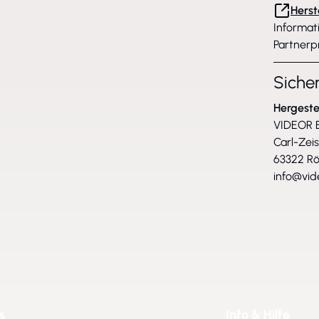
Herst
Informat
Partnerp
Siche
Hergeste
VIDEOR E
Carl-Zei
63322 R
info@vid
s
Info & Hilfe