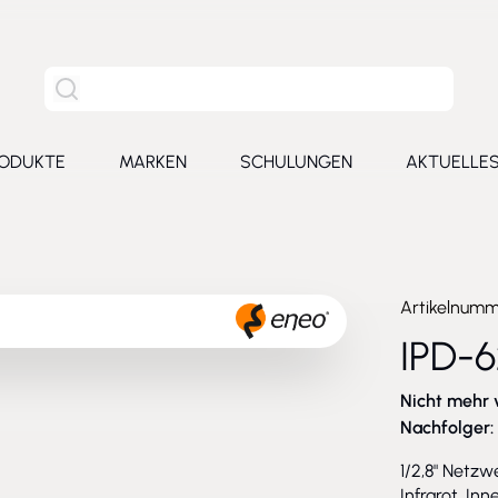
Site Suche
ODUKTE
MARKEN
SCHULUNGEN
AKTUELLE
for Leistungen
Toggle submenu for Produkte
Toggle submenu for Marken
Toggle submenu for Schu
Toggl
Artikelnum
IPD-
Nicht mehr 
Nachfolger:
1/2,8" Netzw
Infrarot, Inn