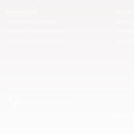
Kameratechnik
Consulti
Visualisierung & Storage
Beratung
Sensorik & Perimeterschutz
Herstell
Zutrittskontrolle & Intercom
Herstell
© Videor E. Hartig GmbH
Impressum
Allgemein