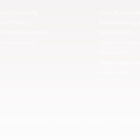
ng & Customizing
Innen- & Außendi
 und Planung
Produktberatung 
er Partnerprogramme
Versandkosten
er-Service Levels
Transportschäden
Reparaturen
Warenrücksendun
FAQ ZUGFeRD
e Verkaufsbedingungen
Haftungsausschluss
Datenschutzerklärun