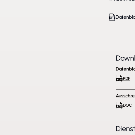
Datenbla
Down
Datenbla
PDF
Ausschre
DOC
Diens