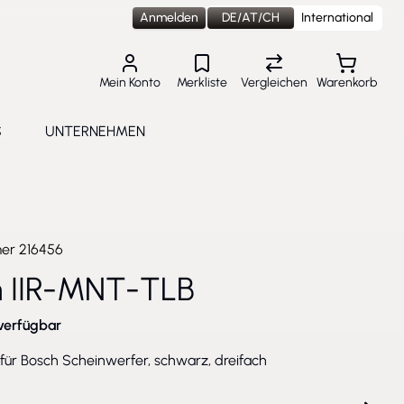
Anmelden
DE/AT/CH
International
Mein Konto
Merkliste
Vergleichen
Warenkorb
S
UNTERNEHMEN
lungen
e submenu for Aktuelles
Toggle submenu for Unternehmen
mer
216456
h IIR-MNT-TLB
verfügbar
für Bosch Scheinwerfer, schwarz, dreifach