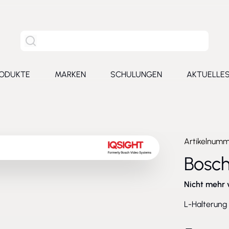
Site Suche
ODUKTE
MARKEN
SCHULUNGEN
AKTUELLE
for Leistungen
Toggle submenu for Produkte
Toggle submenu for Marken
Toggle submenu for Schu
Toggl
Artikelnum
Bosc
Nicht mehr 
L-Halterung 