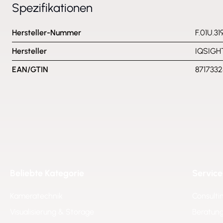
Spezifikationen
Hersteller-Nummer
F.01U.31
Hersteller
IQSIGH
EAN/GTIN
871733
Beliebte Kategorie
Service
Kameratechnik
Consulti
Visualisierung & Storage
Beratung