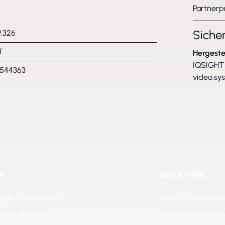
Partnerp
Siche
9.326
T
Hergeste
IQSIGHT 
2544363
video.sy
s
Info & Hilfe
ng & Customizing
Innen- & Außendi
 und Planung
Produktberatung 