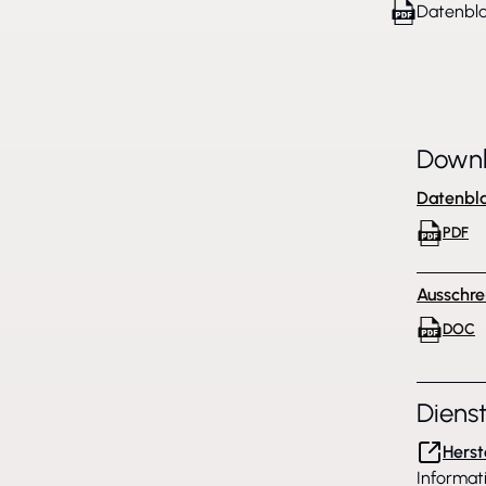
Datenbla
Down
Datenbla
PDF
Ausschre
DOC
Diens
Herst
Informat