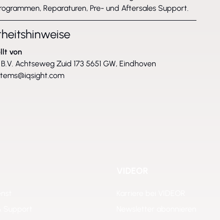
rogrammen, Reparaturen, Pre- und Aftersales Support.
rheitshinweise
llt von
B.V. Achtseweg Zuid 173 5651 GW, Eindhoven
stems@iqsight.com
VIDEOR
enst
Karriere bei VIDEOR
& Support
Newsletter abonnieren