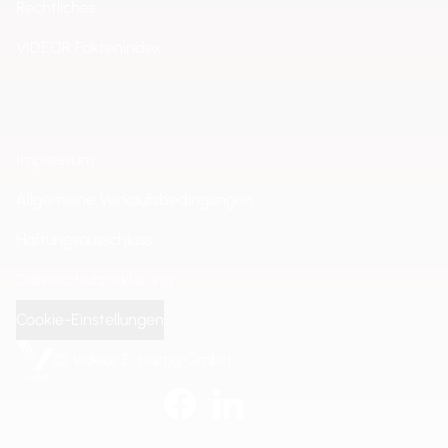
Rechtliches
VIDEOR Faktenindex
Impressum
Allgemeine Verkaufsbedingungen
Haftungsausschluss
Datenschutzerklärung
Cookie-Einstellungen
© Videor E. Hartig GmbH