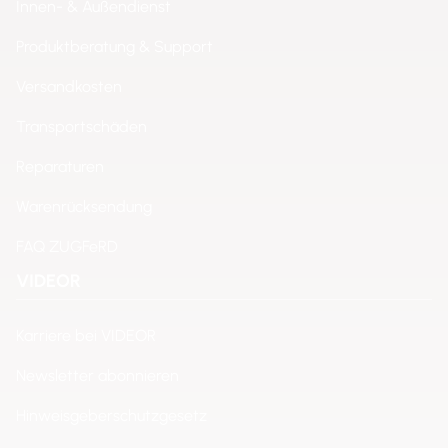
Innen- & Außendienst
Produktberatung & Support
Versandkosten
Transportschäden
Reparaturen
Warenrücksendung
FAQ ZUGFeRD
VIDEOR
Karriere bei VIDEOR
Newsletter abonnieren
Hinweisgeberschutzgesetz