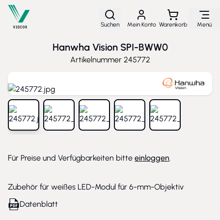
Direkt zum Inhalt
Suchen
Mein Konto
Warenkorb
Menü
Hanwha Vision SPI-BWW0
Artikelnummer
245772
View larger image
View larger image
View larger image
View larger image
View larger ima
Für Preise und Verfügbarkeiten bitte
einloggen
.
Zubehör für weißes LED-Modul für 6-mm-Objektiv
Datenblatt