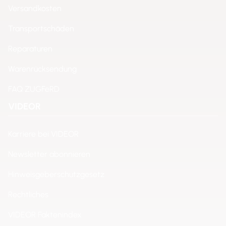
Versandkosten
Transportschäden
Reparaturen
Warenrücksendung
FAQ ZUGFeRD
VIDEOR
Karriere bei VIDEOR
Newsletter abonnieren
Hinweisgeberschutzgesetz
Rechtliches
VIDEOR Faktenindex