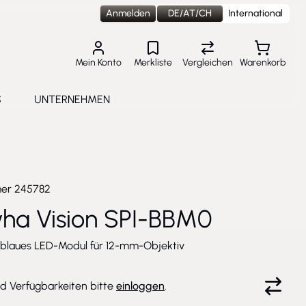
Anmelden
DE/AT/CH
International
Mein Konto
Merkliste
Vergleichen
Warenkorb
S
UNTERNEHMEN
lungen
e submenu for Aktuelles
Toggle submenu for Unternehmen
mer
245782
ha Vision SPI-BBM0
 blaues LED-Modul für 12-mm-Objektiv
nd Verfügbarkeiten bitte
einloggen
.