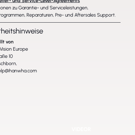
eller- und Service-Level-Agreements
ionen zu Garantie- und Serviceleistungen,
rogrammen, Reparaturen, Pre- und Aftersales Support.
rheitshinweise
llt von
ision Europe
raße 10
chborn,
help@hanwha.com
VIDEOR