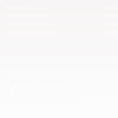
Kameratechnik
Consulti
Visualisierung & Storage
Beratung
Sensorik & Perimeterschutz
Herstell
Zutrittskontrolle & Intercom
Herstell
© Videor E. Hartig GmbH
Impressum
Allgemein