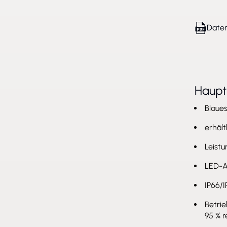
Daten
Haup
Blaue
erhält
Leist
LED-A
IP66/
Betrie
95 % r