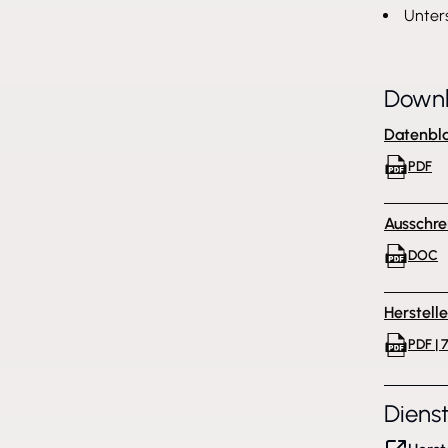
Unter
Down
Datenbla
PDF
Ausschre
DOC
Herstell
PDF | 
Diens