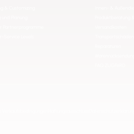
ng & Customizing
Innen- & Außendi
 und Planung
Produktberatung 
er Partnerprogramme
Versandkosten
er-Service Levels
Transportschäden
Reparaturen
Warenrücksendun
FAQ ZUGFeRD
e Verkaufsbedingungen
Haftungsausschluss
Datenschutzerklärun