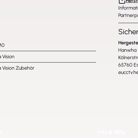
Herst
Informat
Partnerp
Siche
Hergeste
M0
Hanwha V
Vision
Kölnerst
65760 Es
Vision Zubehör
eucctv.
s
Info & Hilfe