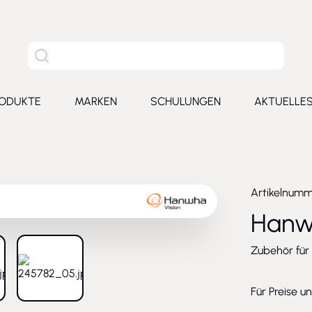
Site Suche
ODUKTE
MARKEN
SCHULUNGEN
AKTUELLE
for Leistungen
Toggle submenu for Produkte
Toggle submenu for Marken
Toggle submenu for Schu
Toggl
Artikelnum
Hanw
Zubehör für
larger image
View larger image
Für Preise u