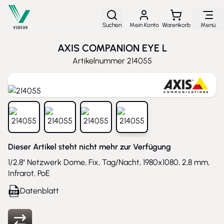
Direkt zum Inhalt
Suchen
Mein Konto
Warenkorb
Menü
AXIS COMPANION EYE L
Artikelnummer
214055
View larger image
View larger image
View larger image
View larger image
Dieser Artikel steht nicht mehr zur Verfügung
1/2,8" Netzwerk Dome, Fix, Tag/Nacht, 1980x1080, 2,8 mm,
Infrarot, PoE
Datenblatt