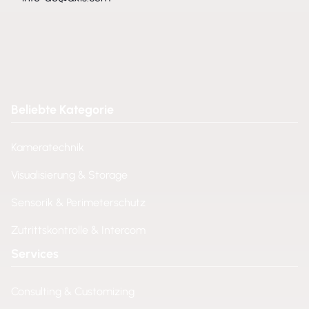
Beliebte Kategorie
Kameratechnik
Visualisierung & Storage
Sensorik & Perimeterschutz
Zutrittskontrolle & Intercom
Services
Consulting & Customizing