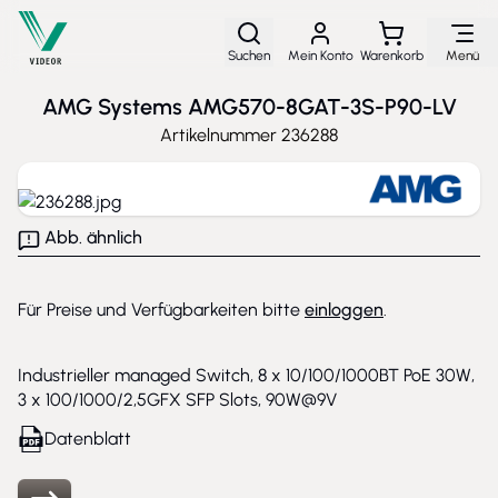
Direkt zum Inhalt
Suchen
Mein Konto
Warenkorb
Menü
AMG Systems AMG570-8GAT-3S-P90-LV
Artikelnummer
236288
Abb. ähnlich
Für Preise und Verfügbarkeiten bitte
einloggen
.
Industrieller managed Switch, 8 x 10/100/1000BT PoE 30W,
3 x 100/1000/2,5GFX SFP Slots, 90W@9V
Datenblatt