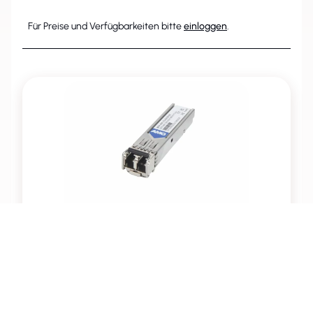
Für Preise und Verfügbarkeiten bitte
einloggen
.
AMG Systems SFP-MM-1G-SX05-85
Artikelnummer: 232799
SFP, 1Gb/s, Doppelfaser, Multimode, 500m Reichweite
(Tx/Rx: 850 nm) 7 dB DR