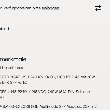
nd Verfügbarkeiten bitte
einloggen
.
blatt
tmerkmale
t besteht aus:
G570-8GAT-3S-P240 (8x 10/100/1000 BT RJ45 mit 30W
x BFX SFP Ports)
GPSU-I48-P240-K (48 VDC, 240W (5A), DIN-Schiene
il)
P-SM-1G-LX20-31 (1Gb Multimode SFP Modules, 20km, 2