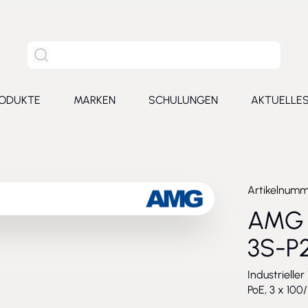
Site Suche
ODUKTE
MARKEN
SCHULUNGEN
AKTUELLE
for Leistungen
Toggle submenu for Produkte
Toggle submenu for Marken
Toggle submenu for Schu
Toggl
Artikelnum
AMG 
3S-P
Industrielle
PoE, 3 x 100