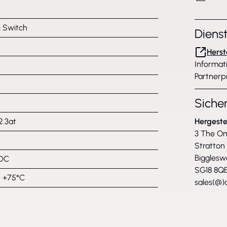
 Switch
Diens
Herst
Informat
Partnerp
Siche
2.3at
Hergeste
3 The O
Stratton
Bigglesw
DC
SG18 8QB
~ +75°C
sales(@