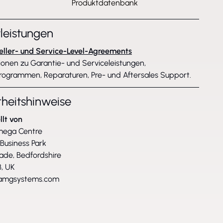
Produktdatenbank
tleistungen
eller- und Service-Level-Agreements
ionen zu Garantie- und Serviceleistungen,
rogrammen, Reparaturen, Pre- und Aftersales Support.
rheitshinweise
llt von
mega Centre
 Business Park
ade, Bedfordshire
, UK
)amgsystems.com