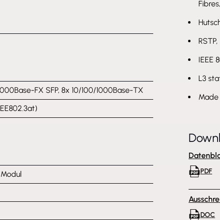
Fibres
Hutsc
RSTP,
IEEE 8
L3 sta
1000Base-FX SFP, 8x 10/100/1000Base-TX
Made 
EEE802.3at)
Down
Datenbla
PDF
l Modul
Ausschre
DOC