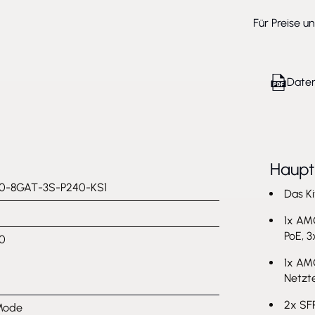
Für Preise u
Daten
Haup
-8GAT-3S-P240-KS1
Das Ki
1x AM
PoE, 3
0
1x AM
Netzte
2x SF
Mode