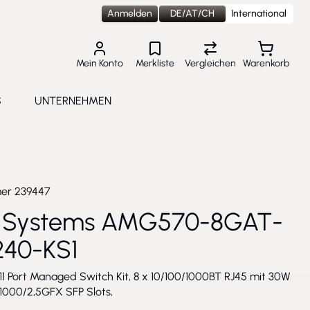
Anmelden
DE/AT/CH
International
Mein Konto
Merkliste
Vergleichen
Warenkorb
S
UNTERNEHMEN
lungen
e submenu for Aktuelles
Toggle submenu for Unternehmen
mer
239447
Systems AMG570-8GAT-
240-KS1
r 11 Port Managed Switch Kit, 8 x 10/100/1000BT RJ45 mit 30W
/1000/2,5GFX SFP Slots,