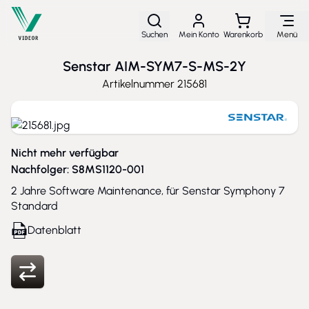
Direkt zum Inhalt
Suchen
Mein Konto
Warenkorb
Menü
Senstar AIM-SYM7-S-MS-2Y
Artikelnummer
215681
Nicht mehr verfügbar
Nachfolger:
S8MS1120-001
2 Jahre Software Maintenance, für Senstar Symphony 7
Standard
Datenblatt