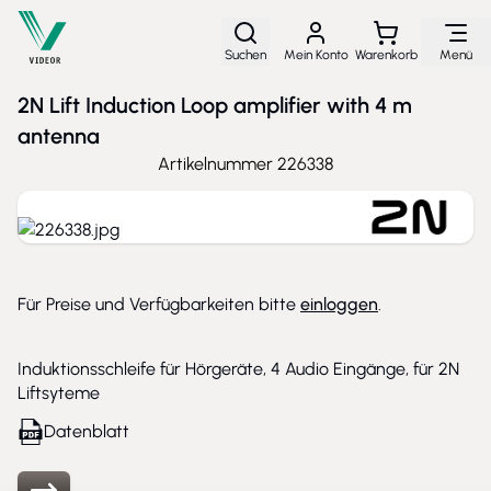
Direkt zum Inhalt
Suchen
Mein Konto
Warenkorb
Menü
2N Lift Induction Loop amplifier with 4 m
antenna
Artikelnummer
226338
Für Preise und Verfügbarkeiten bitte
einloggen
.
Induktionsschleife für Hörgeräte, 4 Audio Eingänge, für 2N
Liftsyteme
Datenblatt