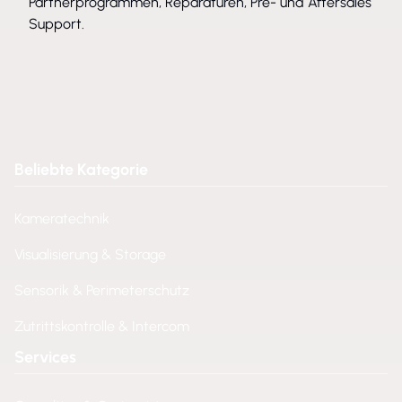
Partnerprogrammen, Reparaturen, Pre- und Aftersales
Support.
Beliebte Kategorie
Kameratechnik
Visualisierung & Storage
Sensorik & Perimeterschutz
Zutrittskontrolle & Intercom
Services