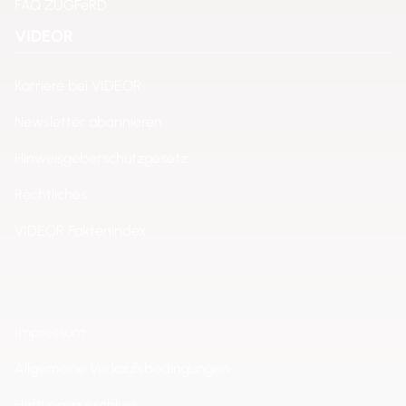
FAQ ZUGFeRD
VIDEOR
Karriere bei VIDEOR
Newsletter abonnieren
Hinweisgeberschutzgesetz
Rechtliches
VIDEOR Faktenindex
Impressum
Allgemeine Verkaufsbedingungen
Haftungsausschluss