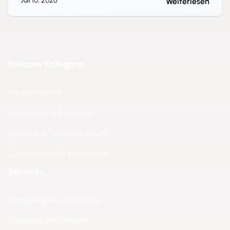
Juli 10, 2026
Weiterlesen
Beliebte Kategorie
Kameratechnik
Visualisierung & Storage
Sensorik & Perimeterschutz
Zutrittskontrolle & Intercom
Services
Consulting & Customizing
Beratung und Planung