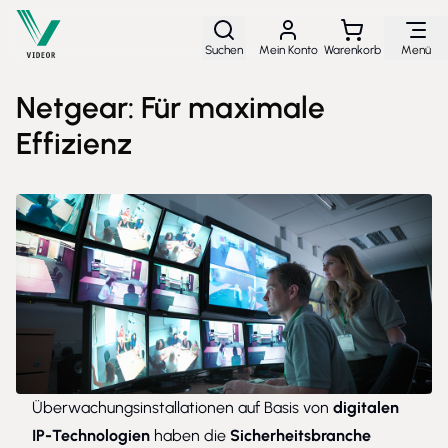
Direkt zum Inhalt
Suchen
Mein Konto
Warenkorb
Menü
Netgear: Für maximale
Effizienz
Überwachungsinstallationen auf Basis von
digitalen
IP-Technologien
haben die
Sicherheitsbranche