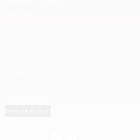
Hinweisgeberschutzgesetz
Rechtliches
VIDEOR Faktenindex
Impressum
Allgemeine Verkaufsbedingungen
Haftungsausschluss
Datenschutzerklärung
Cookie-Einstellungen
© Videor E. Hartig GmbH