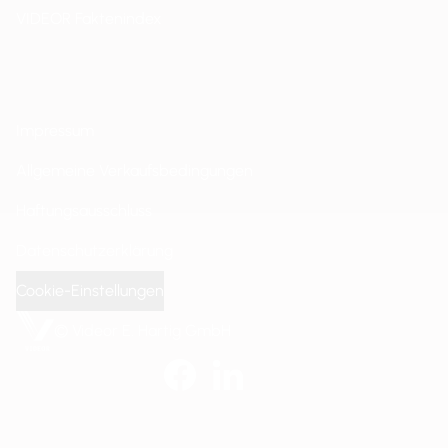
VIDEOR Faktenindex
Impressum
Allgemeine Verkaufsbedingungen
Haftungsausschluss
Datenschutzerklärung
Cookie-Einstellungen
© Videor E. Hartig GmbH