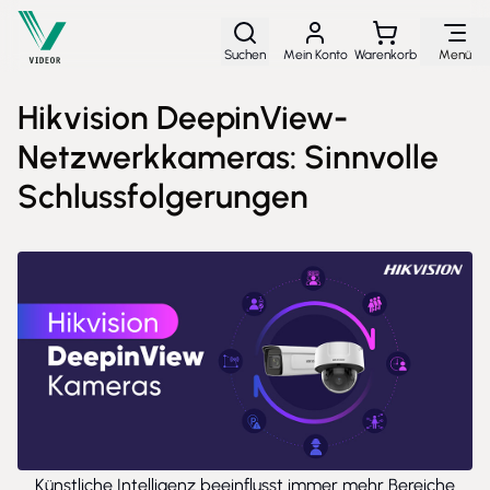
Direkt zum Inhalt
Suchen
Mein Konto
Warenkorb
Menü
Hikvision DeepinView-
Netzwerkkameras: Sinnvolle
Schlussfolgerungen
Künstliche Intelligenz beeinflusst immer mehr Bereiche