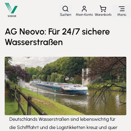
Direkt zum Inhalt
Suchen
Mein Konto
Warenkorb
Menü
AG Neovo: Für 24/7 sichere
Wasserstraßen
Deutschlands Wasserstraßen sind lebenswichtig für
die Schifffahrt und die Logistikketten kreuz und quer