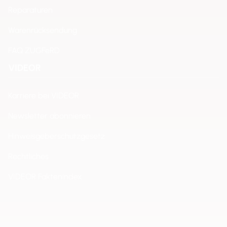
Reparaturen
Warenrücksendung
FAQ ZUGFeRD
VIDEOR
Karriere bei VIDEOR
Newsletter abonnieren
Hinweisgeberschutzgesetz
Rechtliches
VIDEOR Faktenindex