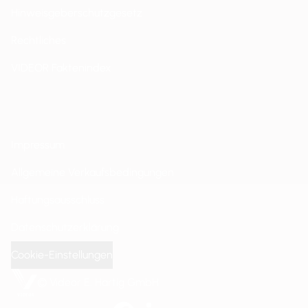
Hinweisgeberschutzgesetz
Rechtliches
VIDEOR Faktenindex
Impressum
Allgemeine Verkaufsbedingungen
Haftungsausschluss
Datenschutzerklärung
Cookie-Einstellungen
© Videor E. Hartig GmbH