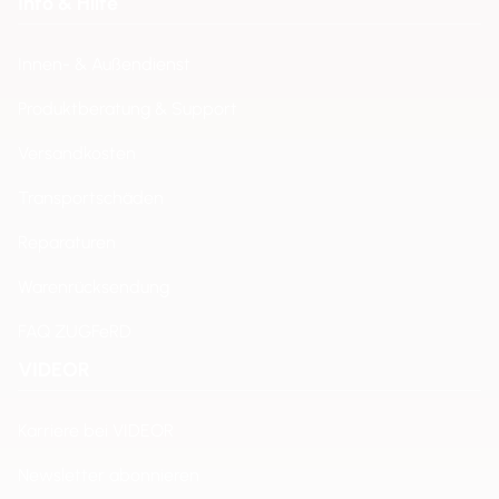
Info & Hilfe
Innen- & Außendienst
Produktberatung & Support
Versandkosten
Transportschäden
Reparaturen
Warenrücksendung
FAQ ZUGFeRD
VIDEOR
Karriere bei VIDEOR
Newsletter abonnieren