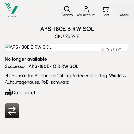
Skip to Content
Search
My Account
Cart
Menu
APS-180E B RW SOL
SKU
235951
No longer available
Successor:
APS-180E-IO B RW SOL
3D Sensor für Personenzählung, Video Recording, Wireless,
Aufputzgehäuse, PoE, schwarz
Data sheet