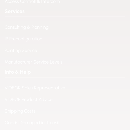
Access Controll & Intercom
Services
Consulting & Planning
IP Preconfiguration
Painting Service
Manufacturer Service Levels
Info & Help
VIDEOR Sales Representative
VIDEOR Product Advice
Shipping Costs
Goods Damaged in Transit