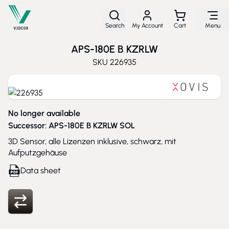
Skip to Content
Search
My Account
Cart
Menu
APS-180E B KZRLW
SKU
226935
No longer available
Successor:
APS-180E B KZRLW SOL
3D Sensor, alle Lizenzen inklusive, schwarz, mit
Aufputzgehäuse
Data sheet