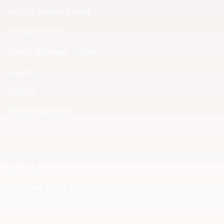
2. WLAN HMI Zugang - Zugriff auf die
VIDEOR Product Advice
Benutzeroberfläche über WiFi
Shipping Costs
3. WLAN Datenschnittstelle - Übertragung von
Goods Damaged in Transit
Zähldaten und anderen Informationen
Repairs
HINWEIS: Funktioniert nur mit dem folgenden
USB-
Returns
Adapter 226.167-007 (VIDEOR Teilenummer
226282) USB WIRELESS NETWORK ADAPTER
Facts Index Videor
Legal Notice
Standard Terms of Sale
Disclaimer