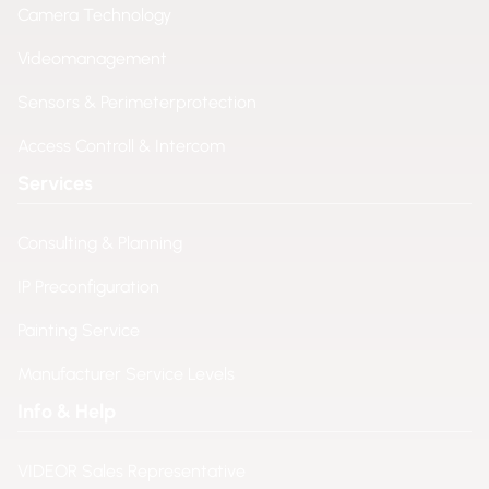
Camera Technology
921.700-11B Object List
Videomanagement
Diese Funktion erstellt eine Liste aktueller Objekte
Sensors & Perimeterprotection
(Personen). Für jedes Objekt enthält es die aktuelle
Position, Höhe, Eintrittsposition, Verweilzeit und
Access Controll & Intercom
Bewegungsvektor. Zusätzlich steht eine Liste von
Services
historischen Objekten zur Verfügung. Diese
Objektlistenfunktion kann für Ihre eigenen
Consulting & Planning
Anwendungen verwendet werden, die auf der
IP Preconfiguration
Verfolgung von Personen basieren.
Painting Service
921.700-22B Wireless Dienste
Manufacturer Service Levels
In Kombination mit einem WLAN USB-Adapter sind
Info & Help
drei Modi verfügbar:
1. WLAN Scanning - Scan nach drahtloser Geräte (z.
VIDEOR Sales Representative
B. Smartphones)